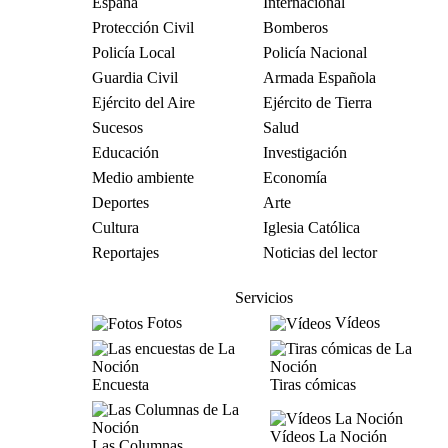
España
Internacional
Protección Civil
Bomberos
Policía Local
Policía Nacional
Guardia Civil
Armada Española
Ejército del Aire
Ejército de Tierra
Sucesos
Salud
Educación
Investigación
Medio ambiente
Economía
Deportes
Arte
Cultura
Iglesia Católica
Reportajes
Noticias del lector
Servicios
Fotos
Vídeos
Encuesta
Tiras cómicas
Vídeos La Noción
Las Columnas