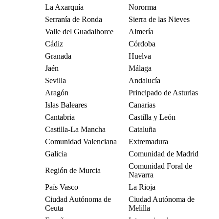
La Axarquía
Nororma
Serranía de Ronda
Sierra de las Nieves
Valle del Guadalhorce
Almería
Cádiz
Córdoba
Granada
Huelva
Jaén
Málaga
Sevilla
Andalucía
Aragón
Principado de Asturias
Islas Baleares
Canarias
Cantabria
Castilla y León
Castilla-La Mancha
Cataluña
Comunidad Valenciana
Extremadura
Galicia
Comunidad de Madrid
Comunidad Foral de
Región de Murcia
Navarra
País Vasco
La Rioja
Ciudad Autónoma de
Ciudad Autónoma de
Ceuta
Melilla