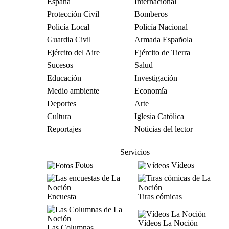
España
Internacional
Protección Civil
Bomberos
Policía Local
Policía Nacional
Guardia Civil
Armada Española
Ejército del Aire
Ejército de Tierra
Sucesos
Salud
Educación
Investigación
Medio ambiente
Economía
Deportes
Arte
Cultura
Iglesia Católica
Reportajes
Noticias del lector
Servicios
Fotos
Vídeos
Encuesta
Tiras cómicas
Vídeos La Noción
Las Columnas