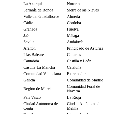
La Axarquía
Nororma
Serranía de Ronda
Sierra de las Nieves
Valle del Guadalhorce
Almería
Cádiz
Córdoba
Granada
Huelva
Jaén
Málaga
Sevilla
Andalucía
Aragón
Principado de Asturias
Islas Baleares
Canarias
Cantabria
Castilla y León
Castilla-La Mancha
Cataluña
Comunidad Valenciana
Extremadura
Galicia
Comunidad de Madrid
Comunidad Foral de
Región de Murcia
Navarra
País Vasco
La Rioja
Ciudad Autónoma de
Ciudad Autónoma de
Ceuta
Melilla