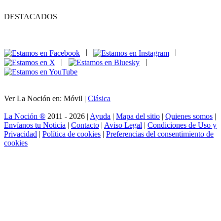
DESTACADOS
|
|
|
|
Ver La Noción en: Móvil |
Clásica
La Noción ®
2011 - 2026 |
Ayuda
|
Mapa del sitio
|
Quienes somos
|
Envíanos tu Noticia
|
Contacto
|
Aviso Legal
|
Condiciones de Uso y
Privacidad
|
Política de cookies
|
Preferencias del consentimiento de
cookies