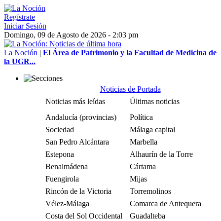
Regístrate
Iniciar Sesión
Domingo, 09 de Agosto de 2026 - 2:03 pm
La Noción
|
El Área de Patrimonio y la Facultad de Medicina de
la UGR...
Noticias de Portada
Noticias más leídas
Últimas noticias
Andalucía (provincias)
Política
Sociedad
Málaga capital
San Pedro Alcántara
Marbella
Estepona
Alhaurín de la Torre
Benalmádena
Cártama
Fuengirola
Mijas
Rincón de la Victoria
Torremolinos
Vélez-Málaga
Comarca de Antequera
Costa del Sol Occidental
Guadalteba