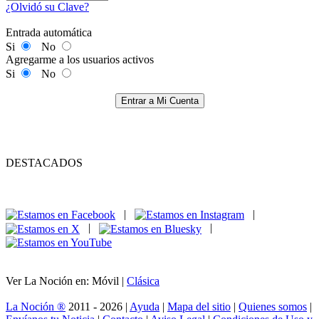
¿Olvidó su Clave?
Entrada automática
Si
No
Agregarme a los usuarios activos
Si
No
Entrar a Mi Cuenta
DESTACADOS
|
|
|
|
Ver La Noción en: Móvil |
Clásica
La Noción ®
2011 - 2026 |
Ayuda
|
Mapa del sitio
|
Quienes somos
|