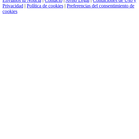
Envíanos tu Noticia
|
Contacto
|
Aviso Legal
|
Condiciones de Uso y
Privacidad
|
Política de cookies
|
Preferencias del consentimiento de
cookies