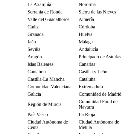
La Axarquía
Nororma
Serranía de Ronda
Sierra de las Nieves
Valle del Guadalhorce
Almería
Cádiz
Córdoba
Granada
Huelva
Jaén
Málaga
Sevilla
Andalucía
Aragón
Principado de Asturias
Islas Baleares
Canarias
Cantabria
Castilla y León
Castilla-La Mancha
Cataluña
Comunidad Valenciana
Extremadura
Galicia
Comunidad de Madrid
Comunidad Foral de
Región de Murcia
Navarra
País Vasco
La Rioja
Ciudad Autónoma de
Ciudad Autónoma de
Ceuta
Melilla