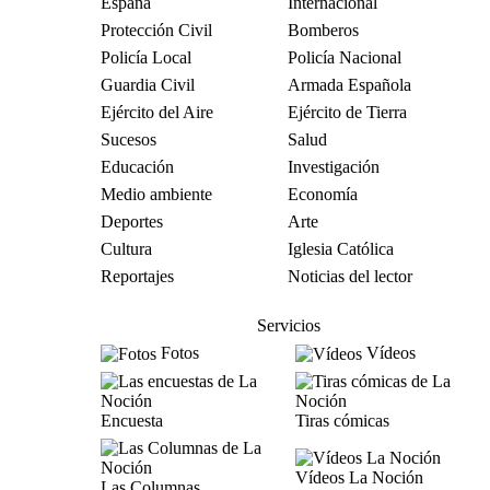
España
Internacional
Protección Civil
Bomberos
Policía Local
Policía Nacional
Guardia Civil
Armada Española
Ejército del Aire
Ejército de Tierra
Sucesos
Salud
Educación
Investigación
Medio ambiente
Economía
Deportes
Arte
Cultura
Iglesia Católica
Reportajes
Noticias del lector
Servicios
Fotos
Vídeos
Encuesta
Tiras cómicas
Vídeos La Noción
Las Columnas