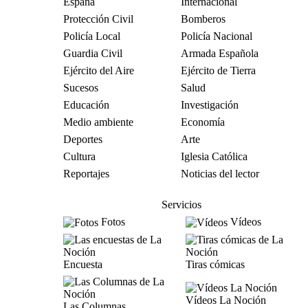
España
Internacional
Protección Civil
Bomberos
Policía Local
Policía Nacional
Guardia Civil
Armada Española
Ejército del Aire
Ejército de Tierra
Sucesos
Salud
Educación
Investigación
Medio ambiente
Economía
Deportes
Arte
Cultura
Iglesia Católica
Reportajes
Noticias del lector
Servicios
Fotos
Vídeos
Encuesta
Tiras cómicas
Vídeos La Noción
Las Columnas