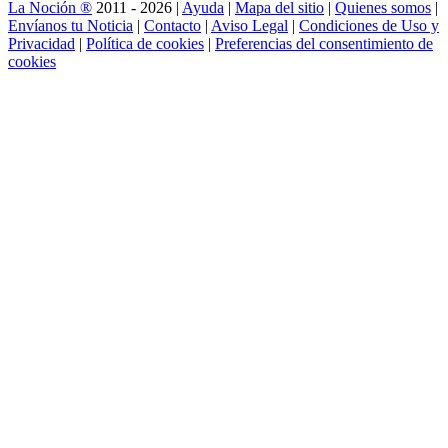
La Noción ®
2011 - 2026 |
Ayuda
|
Mapa del sitio
|
Quienes somos
|
Envíanos tu Noticia
|
Contacto
|
Aviso Legal
|
Condiciones de Uso y
Privacidad
|
Política de cookies
|
Preferencias del consentimiento de
cookies