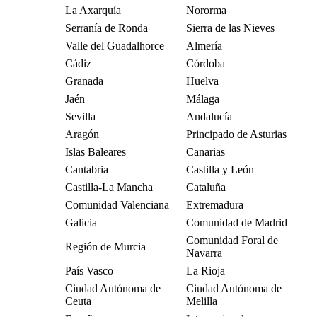
La Axarquía
Nororma
Serranía de Ronda
Sierra de las Nieves
Valle del Guadalhorce
Almería
Cádiz
Córdoba
Granada
Huelva
Jaén
Málaga
Sevilla
Andalucía
Aragón
Principado de Asturias
Islas Baleares
Canarias
Cantabria
Castilla y León
Castilla-La Mancha
Cataluña
Comunidad Valenciana
Extremadura
Galicia
Comunidad de Madrid
Comunidad Foral de
Región de Murcia
Navarra
País Vasco
La Rioja
Ciudad Autónoma de
Ciudad Autónoma de
Ceuta
Melilla