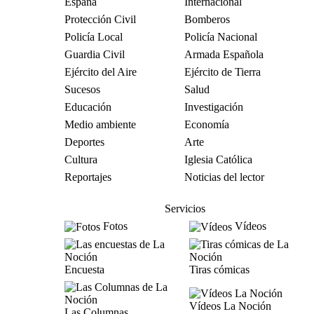
España
Internacional
Protección Civil
Bomberos
Policía Local
Policía Nacional
Guardia Civil
Armada Española
Ejército del Aire
Ejército de Tierra
Sucesos
Salud
Educación
Investigación
Medio ambiente
Economía
Deportes
Arte
Cultura
Iglesia Católica
Reportajes
Noticias del lector
Servicios
Fotos
Vídeos
Encuesta
Tiras cómicas
Vídeos La Noción
Las Columnas