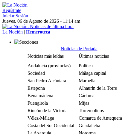
Regístrate
Iniciar Sesión
Jueves, 06 de Agosto de 2026 - 11:14 am
La Noción
|
Hemeroteca
Noticias de Portada
Noticias más leídas
Últimas noticias
Andalucía (provincias)
Política
Sociedad
Málaga capital
San Pedro Alcántara
Marbella
Estepona
Alhaurín de la Torre
Benalmádena
Cártama
Fuengirola
Mijas
Rincón de la Victoria
Torremolinos
Vélez-Málaga
Comarca de Antequera
Costa del Sol Occidental
Guadalteba
La Axarquía
Nororma