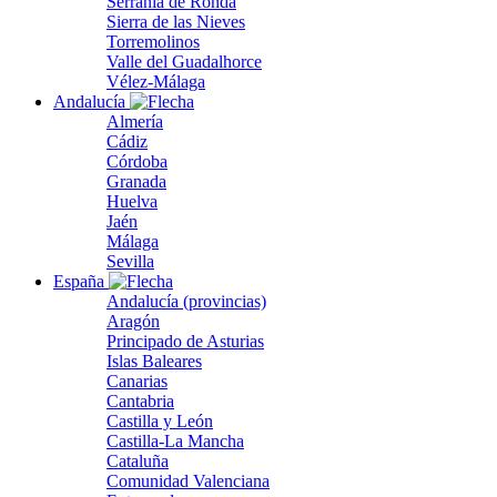
Serranía de Ronda
Sierra de las Nieves
Torremolinos
Valle del Guadalhorce
Vélez-Málaga
Andalucía
Almería
Cádiz
Córdoba
Granada
Huelva
Jaén
Málaga
Sevilla
España
Andalucía (provincias)
Aragón
Principado de Asturias
Islas Baleares
Canarias
Cantabria
Castilla y León
Castilla-La Mancha
Cataluña
Comunidad Valenciana