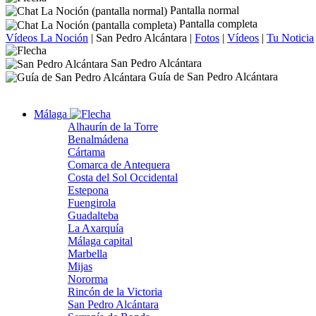
Pantalla normal
Pantalla completa
Vídeos La Noción
|
San Pedro Alcántara
|
Fotos
|
Vídeos
|
Tu Noticia
San Pedro Alcántara
Guía de San Pedro Alcántara
Málaga
Alhaurín de la Torre
Benalmádena
Cártama
Comarca de Antequera
Costa del Sol Occidental
Estepona
Fuengirola
Guadalteba
La Axarquía
Málaga capital
Marbella
Mijas
Nororma
Rincón de la Victoria
San Pedro Alcántara