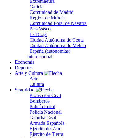
Extremadura
Galicia
Comunidad de Madrid
Región de Murcia
Comunidad Foral de Navarra
País Vasco
La Rioja
Ciudad Autónoma de Ceuta
Ciudad Autónoma de Melilla
España (autonomías)
Internacional
Economía
Deportes
Arte y Cultura
Arte
Cultura
Seguridad
Protección Civil
Bomberos
Policía Local
Policía Nacional
Guardia Civil
Armada Española
Ejército del Aire
Ejército de Tierra