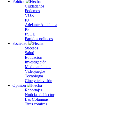
Política
Ciudadanos
Podemos
VOX
IU
Adelante Andalucía
PP
PSOE
Partidos políticos
Sociedad
Sucesos
Salud
Educación
Investigación
Medio ambiente
Videojuegos
Tecnología
Cine y televisión
Opinión
Reportajes
Noticias del lector
Las Columnas
Tiras cómicas