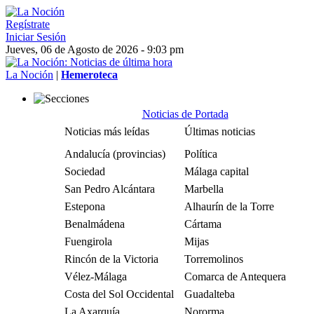
Regístrate
Iniciar Sesión
Jueves, 06 de Agosto de 2026 - 9:03 pm
La Noción
|
Hemeroteca
Noticias de Portada
Noticias más leídas
Últimas noticias
Andalucía (provincias)
Política
Sociedad
Málaga capital
San Pedro Alcántara
Marbella
Estepona
Alhaurín de la Torre
Benalmádena
Cártama
Fuengirola
Mijas
Rincón de la Victoria
Torremolinos
Vélez-Málaga
Comarca de Antequera
Costa del Sol Occidental
Guadalteba
La Axarquía
Nororma