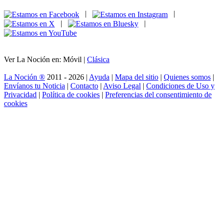
|
|
|
|
Ver La Noción en: Móvil |
Clásica
La Noción ®
2011 - 2026 |
Ayuda
|
Mapa del sitio
|
Quienes somos
|
Envíanos tu Noticia
|
Contacto
|
Aviso Legal
|
Condiciones de Uso y
Privacidad
|
Política de cookies
|
Preferencias del consentimiento de
cookies