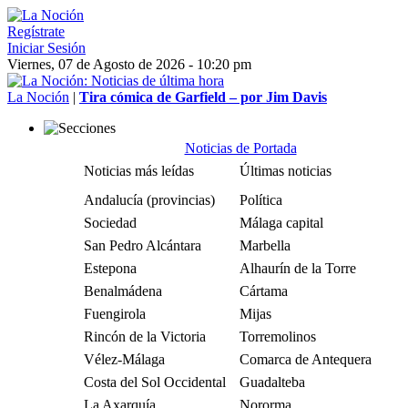
Regístrate
Iniciar Sesión
Viernes, 07 de Agosto de 2026 - 10:20 pm
La Noción
|
Tira cómica de Garfield – por Jim Davis
Noticias de Portada
Noticias más leídas
Últimas noticias
Andalucía (provincias)
Política
Sociedad
Málaga capital
San Pedro Alcántara
Marbella
Estepona
Alhaurín de la Torre
Benalmádena
Cártama
Fuengirola
Mijas
Rincón de la Victoria
Torremolinos
Vélez-Málaga
Comarca de Antequera
Costa del Sol Occidental
Guadalteba
La Axarquía
Nororma