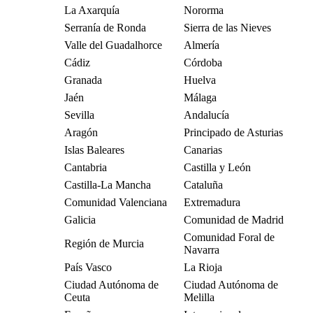
La Axarquía
Nororma
Serranía de Ronda
Sierra de las Nieves
Valle del Guadalhorce
Almería
Cádiz
Córdoba
Granada
Huelva
Jaén
Málaga
Sevilla
Andalucía
Aragón
Principado de Asturias
Islas Baleares
Canarias
Cantabria
Castilla y León
Castilla-La Mancha
Cataluña
Comunidad Valenciana
Extremadura
Galicia
Comunidad de Madrid
Comunidad Foral de
Región de Murcia
Navarra
País Vasco
La Rioja
Ciudad Autónoma de
Ciudad Autónoma de
Ceuta
Melilla