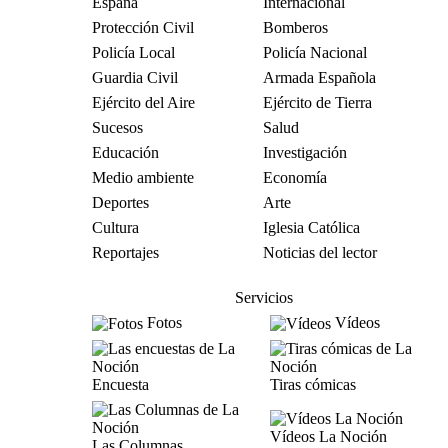
España
Internacional
Protección Civil
Bomberos
Policía Local
Policía Nacional
Guardia Civil
Armada Española
Ejército del Aire
Ejército de Tierra
Sucesos
Salud
Educación
Investigación
Medio ambiente
Economía
Deportes
Arte
Cultura
Iglesia Católica
Reportajes
Noticias del lector
Servicios
Fotos
Vídeos
Encuesta
Tiras cómicas
Vídeos La Noción
Las Columnas