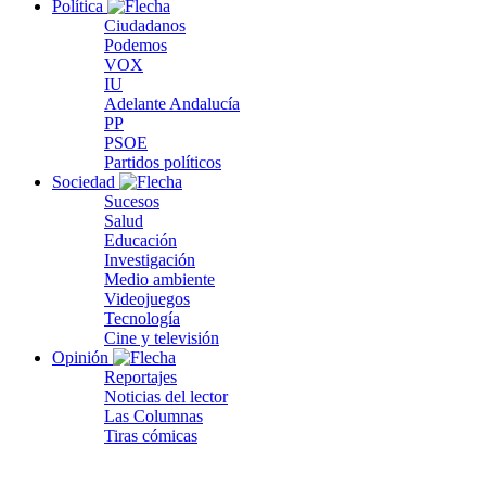
Política
Ciudadanos
Podemos
VOX
IU
Adelante Andalucía
PP
PSOE
Partidos políticos
Sociedad
Sucesos
Salud
Educación
Investigación
Medio ambiente
Videojuegos
Tecnología
Cine y televisión
Opinión
Reportajes
Noticias del lector
Las Columnas
Tiras cómicas