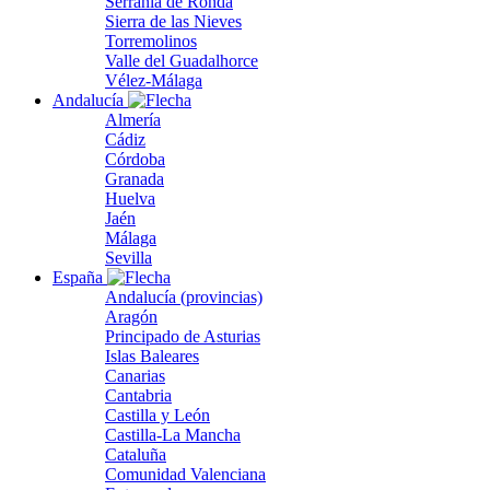
Serranía de Ronda
Sierra de las Nieves
Torremolinos
Valle del Guadalhorce
Vélez-Málaga
Andalucía
Almería
Cádiz
Córdoba
Granada
Huelva
Jaén
Málaga
Sevilla
España
Andalucía (provincias)
Aragón
Principado de Asturias
Islas Baleares
Canarias
Cantabria
Castilla y León
Castilla-La Mancha
Cataluña
Comunidad Valenciana