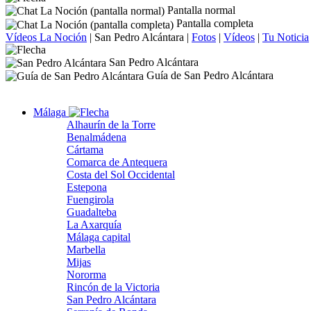
Pantalla normal
Pantalla completa
Vídeos La Noción
|
San Pedro Alcántara
|
Fotos
|
Vídeos
|
Tu Noticia
San Pedro Alcántara
Guía de San Pedro Alcántara
Málaga
Alhaurín de la Torre
Benalmádena
Cártama
Comarca de Antequera
Costa del Sol Occidental
Estepona
Fuengirola
Guadalteba
La Axarquía
Málaga capital
Marbella
Mijas
Nororma
Rincón de la Victoria
San Pedro Alcántara