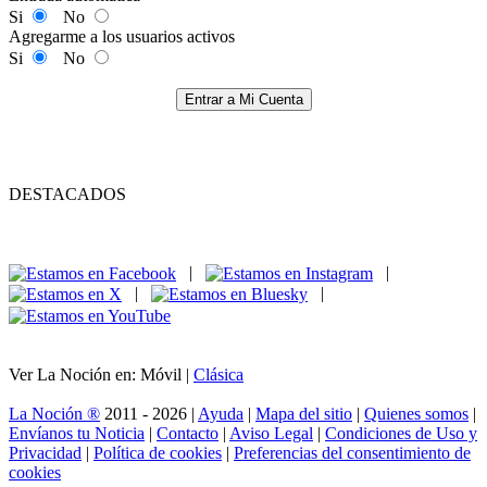
Si
No
Agregarme a los usuarios activos
Si
No
Entrar a Mi Cuenta
DESTACADOS
|
|
|
|
Ver La Noción en: Móvil |
Clásica
La Noción ®
2011 - 2026 |
Ayuda
|
Mapa del sitio
|
Quienes somos
|
Envíanos tu Noticia
|
Contacto
|
Aviso Legal
|
Condiciones de Uso y
Privacidad
|
Política de cookies
|
Preferencias del consentimiento de
cookies