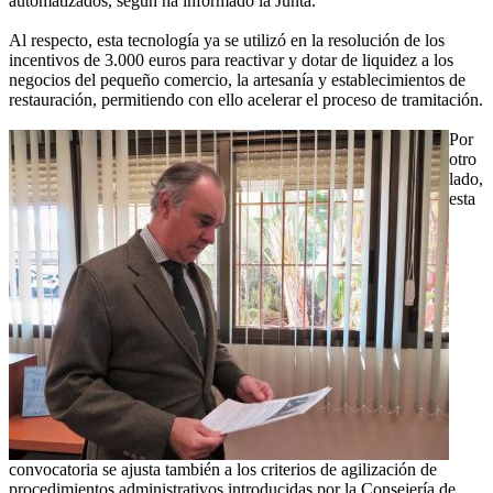
automatizados, según ha informado la Junta.
Al respecto, esta tecnología ya se utilizó en la resolución de los
incentivos de 3.000 euros para reactivar y dotar de liquidez a los
negocios del pequeño comercio, la artesanía y establecimientos de
restauración, permitiendo con ello acelerar el proceso de tramitación.
Por
otro
lado,
esta
convocatoria se ajusta también a los criterios de agilización de
procedimientos administrativos introducidas por la Consejería de