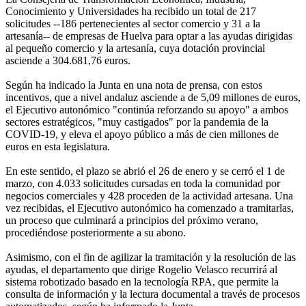
Conocimiento y Universidades ha recibido un total de 217
solicitudes --186 pertenecientes al sector comercio y 31 a la
artesanía-- de empresas de Huelva para optar a las ayudas dirigidas
al pequeño comercio y la artesanía, cuya dotación provincial
asciende a 304.681,76 euros.
Según ha indicado la Junta en una nota de prensa, con estos
incentivos, que a nivel andaluz asciende a de 5,09 millones de euros,
el Ejecutivo autonómico "continúa reforzando su apoyo" a ambos
sectores estratégicos, "muy castigados" por la pandemia de la
COVID-19, y eleva el apoyo público a más de cien millones de
euros en esta legislatura.
En este sentido, el plazo se abrió el 26 de enero y se cerró el 1 de
marzo, con 4.033 solicitudes cursadas en toda la comunidad por
negocios comerciales y 428 proceden de la actividad artesana. Una
vez recibidas, el Ejecutivo autonómico ha comenzado a tramitarlas,
un proceso que culminará a principios del próximo verano,
procediéndose posteriormente a su abono.
Asimismo, con el fin de agilizar la tramitación y la resolución de las
ayudas, el departamento que dirige Rogelio Velasco recurrirá al
sistema robotizado basado en la tecnología RPA, que permite la
consulta de información y la lectura documental a través de procesos