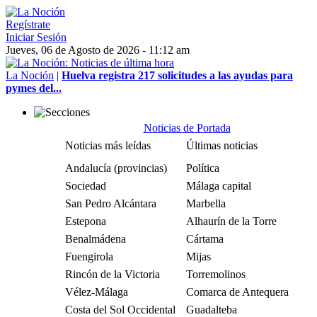
Regístrate
Iniciar Sesión
Jueves, 06 de Agosto de 2026 - 11:12 am
La Noción
|
Huelva registra 217 solicitudes a las ayudas para
pymes del...
Noticias de Portada
Noticias más leídas
Últimas noticias
Andalucía (provincias)
Política
Sociedad
Málaga capital
San Pedro Alcántara
Marbella
Estepona
Alhaurín de la Torre
Benalmádena
Cártama
Fuengirola
Mijas
Rincón de la Victoria
Torremolinos
Vélez-Málaga
Comarca de Antequera
Costa del Sol Occidental
Guadalteba