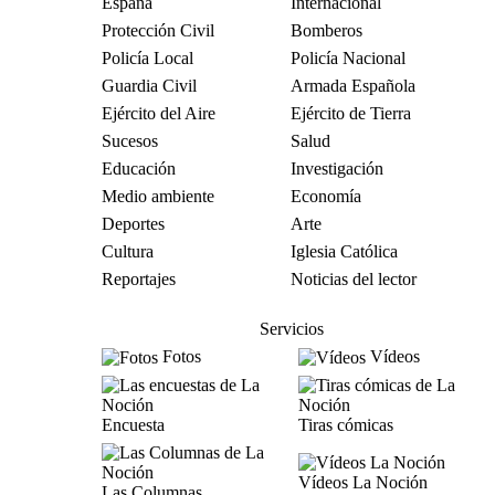
España
Internacional
Protección Civil
Bomberos
Policía Local
Policía Nacional
Guardia Civil
Armada Española
Ejército del Aire
Ejército de Tierra
Sucesos
Salud
Educación
Investigación
Medio ambiente
Economía
Deportes
Arte
Cultura
Iglesia Católica
Reportajes
Noticias del lector
Servicios
Fotos
Vídeos
Encuesta
Tiras cómicas
Vídeos La Noción
Las Columnas