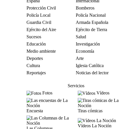
España
Internacional
Protección Civil
Bomberos
Policía Local
Policía Nacional
Guardia Civil
Armada Española
Ejército del Aire
Ejército de Tierra
Sucesos
Salud
Educación
Investigación
Medio ambiente
Economía
Deportes
Arte
Cultura
Iglesia Católica
Reportajes
Noticias del lector
Servicios
Fotos
Vídeos
Encuesta
Tiras cómicas
Vídeos La Noción
Las Columnas