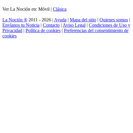
Ver La Noción en: Móvil |
Clásica
La Noción ®
2011 - 2026 |
Ayuda
|
Mapa del sitio
|
Quienes somos
|
Envíanos tu Noticia
|
Contacto
|
Aviso Legal
|
Condiciones de Uso y
Privacidad
|
Política de cookies
|
Preferencias del consentimiento de
cookies