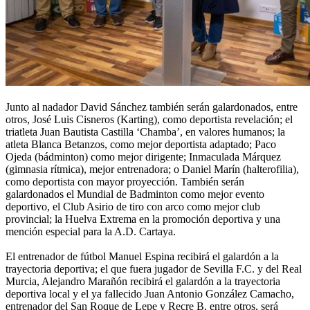
Junto al nadador David Sánchez también serán galardonados, entre
otros, José Luis Cisneros (Karting), como deportista revelación; el
triatleta Juan Bautista Castilla ‘Chamba’, en valores humanos; la
atleta Blanca Betanzos, como mejor deportista adaptado; Paco
Ojeda (bádminton) como mejor dirigente; Inmaculada Márquez
(gimnasia rítmica), mejor entrenadora; o Daniel Marín (halterofilia),
como deportista con mayor proyección. También serán
galardonados el Mundial de Badminton como mejor evento
deportivo, el Club Asirio de tiro con arco como mejor club
provincial; la Huelva Extrema en la promoción deportiva y una
mención especial para la A.D. Cartaya.
El entrenador de fútbol Manuel Espina recibirá el galardón a la
trayectoria deportiva; el que fuera jugador de Sevilla F.C. y del Real
Murcia, Alejandro Marañón recibirá el galardón a la trayectoria
deportiva local y el ya fallecido Juan Antonio González Camacho,
entrenador del San Roque de Lepe y Recre B, entre otros, será