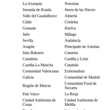
La Axarquía
Nororma
Serranía de Ronda
Sierra de las Nieves
Valle del Guadalhorce
Almería
Cádiz
Córdoba
Granada
Huelva
Jaén
Málaga
Sevilla
Andalucía
Aragón
Principado de Asturias
Islas Baleares
Canarias
Cantabria
Castilla y León
Castilla-La Mancha
Cataluña
Comunidad Valenciana
Extremadura
Galicia
Comunidad de Madrid
Comunidad Foral de
Región de Murcia
Navarra
País Vasco
La Rioja
Ciudad Autónoma de
Ciudad Autónoma de
Ceuta
Melilla