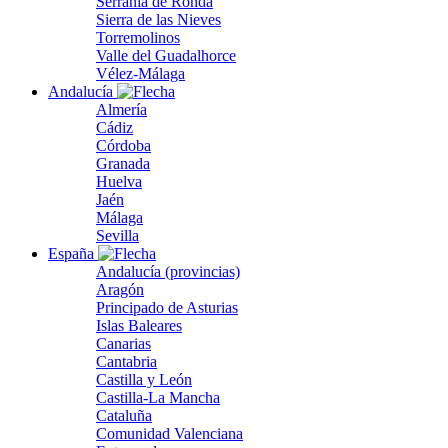
Serranía de Ronda
Sierra de las Nieves
Torremolinos
Valle del Guadalhorce
Vélez-Málaga
Andalucía
Almería
Cádiz
Córdoba
Granada
Huelva
Jaén
Málaga
Sevilla
España
Andalucía (provincias)
Aragón
Principado de Asturias
Islas Baleares
Canarias
Cantabria
Castilla y León
Castilla-La Mancha
Cataluña
Comunidad Valenciana