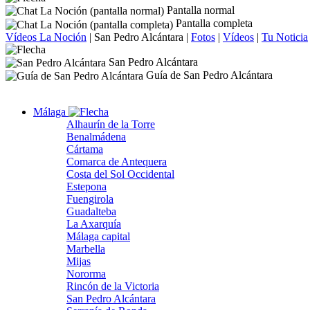
Pantalla normal
Pantalla completa
Vídeos La Noción
|
San Pedro Alcántara
|
Fotos
|
Vídeos
|
Tu Noticia
San Pedro Alcántara
Guía de San Pedro Alcántara
Málaga
Alhaurín de la Torre
Benalmádena
Cártama
Comarca de Antequera
Costa del Sol Occidental
Estepona
Fuengirola
Guadalteba
La Axarquía
Málaga capital
Marbella
Mijas
Nororma
Rincón de la Victoria
San Pedro Alcántara