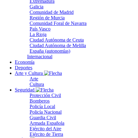
Extremadura
Galicia
Comunidad de Madrid
Región de Murcia
Comunidad Foral de Navarra
País Vasco
La Rioja
Ciudad Autónoma de Ceuta
Ciudad Autónoma de Melilla
España (autonomías)
Internacional
Economía
Deportes
Arte y Cultura
Arte
Cultura
Seguridad
Protección Civil
Bomberos
Policía Local
Policía Nacional
Guardia Civil
Armada Española
Ejército del Aire
Ejército de Tierra