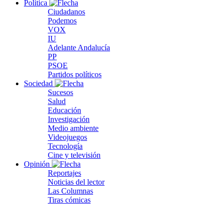
Política
Ciudadanos
Podemos
VOX
IU
Adelante Andalucía
PP
PSOE
Partidos políticos
Sociedad
Sucesos
Salud
Educación
Investigación
Medio ambiente
Videojuegos
Tecnología
Cine y televisión
Opinión
Reportajes
Noticias del lector
Las Columnas
Tiras cómicas