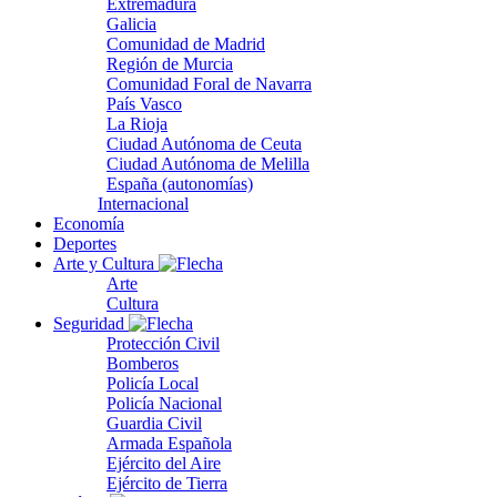
Extremadura
Galicia
Comunidad de Madrid
Región de Murcia
Comunidad Foral de Navarra
País Vasco
La Rioja
Ciudad Autónoma de Ceuta
Ciudad Autónoma de Melilla
España (autonomías)
Internacional
Economía
Deportes
Arte y Cultura
Arte
Cultura
Seguridad
Protección Civil
Bomberos
Policía Local
Policía Nacional
Guardia Civil
Armada Española
Ejército del Aire
Ejército de Tierra