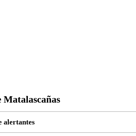
de Matalascañas
e alertantes