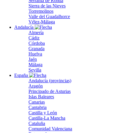
Serranía de Ronda
Sierra de las Nieves
Torremolinos
Valle del Guadalhorce
Vélez-Málaga
Andalucía
Almería
Cádiz
Córdoba
Granada
Huelva
Jaén
Málaga
Sevilla
España
Andalucía (provincias)
Aragón
Principado de Asturias
Islas Baleares
Canarias
Cantabria
Castilla y León
Castilla-La Mancha
Cataluña
Comunidad Valenciana