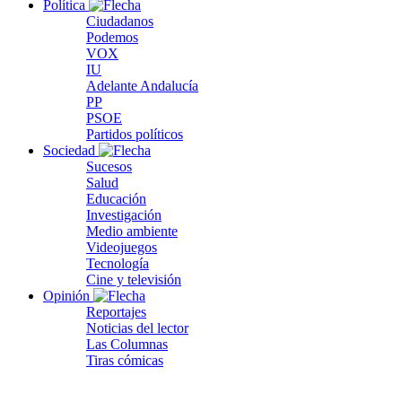
Política
Ciudadanos
Podemos
VOX
IU
Adelante Andalucía
PP
PSOE
Partidos políticos
Sociedad
Sucesos
Salud
Educación
Investigación
Medio ambiente
Videojuegos
Tecnología
Cine y televisión
Opinión
Reportajes
Noticias del lector
Las Columnas
Tiras cómicas