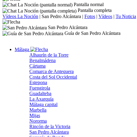
Pantalla normal
Pantalla completa
Vídeos La Noción
|
San Pedro Alcántara
|
Fotos
|
Vídeos
|
Tu Noticia
San Pedro Alcántara
Guía de San Pedro Alcántara
Málaga
Alhaurín de la Torre
Benalmádena
Cártama
Comarca de Antequera
Costa del Sol Occidental
Estepona
Fuengirola
Guadalteba
La Axarquía
Málaga capital
Marbella
Mijas
Nororma
Rincón de la Victoria
San Pedro Alcántara