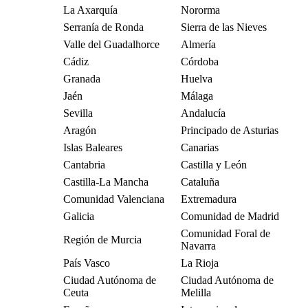
La Axarquía
Nororma
Serranía de Ronda
Sierra de las Nieves
Valle del Guadalhorce
Almería
Cádiz
Córdoba
Granada
Huelva
Jaén
Málaga
Sevilla
Andalucía
Aragón
Principado de Asturias
Islas Baleares
Canarias
Cantabria
Castilla y León
Castilla-La Mancha
Cataluña
Comunidad Valenciana
Extremadura
Galicia
Comunidad de Madrid
Comunidad Foral de
Región de Murcia
Navarra
País Vasco
La Rioja
Ciudad Autónoma de
Ciudad Autónoma de
Ceuta
Melilla