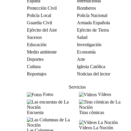
España
Internacional
Protección Civil
Bomberos
Policía Local
Policía Nacional
Guardia Civil
Armada Española
Ejército del Aire
Ejército de Tierra
Sucesos
Salud
Educación
Investigación
Medio ambiente
Economía
Deportes
Arte
Cultura
Iglesia Católica
Reportajes
Noticias del lector
Servicios
Fotos
Vídeos
Encuesta
Tiras cómicas
Vídeos La Noción
Las Columnas