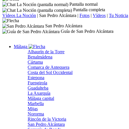
Pantalla normal
Pantalla completa
Vídeos La Noción
|
San Pedro Alcántara
|
Fotos
|
Vídeos
|
Tu Noticia
San Pedro Alcántara
Guía de San Pedro Alcántara
Málaga
Alhaurín de la Torre
Benalmádena
Cártama
Comarca de Antequera
Costa del Sol Occidental
Estepona
Fuengirola
Guadalteba
La Axarquía
Málaga capital
Marbella
Mijas
Nororma
Rincón de la Victoria
San Pedro Alcántara