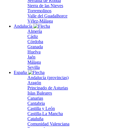
Serranía de Ronda
Sierra de las Nieves
Torremolinos
Valle del Guadalhorce
Vélez-Málaga
Andalucía
Almería
Cádiz
Córdoba
Granada
Huelva
Jaén
Málaga
Sevilla
España
Andalucía (provincias)
Aragón
Principado de Asturias
Islas Baleares
Canarias
Cantabria
Castilla y León
Castilla-La Mancha
Cataluña
Comunidad Valenciana