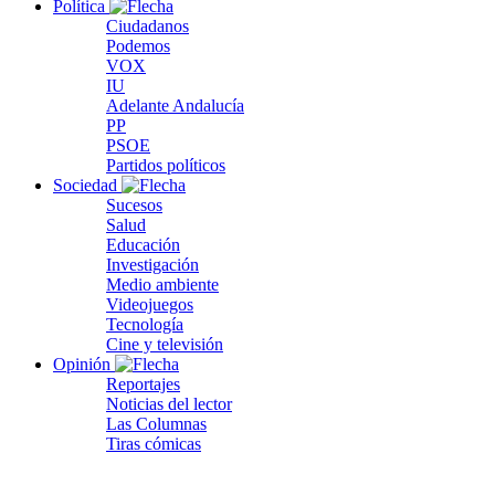
Política
Ciudadanos
Podemos
VOX
IU
Adelante Andalucía
PP
PSOE
Partidos políticos
Sociedad
Sucesos
Salud
Educación
Investigación
Medio ambiente
Videojuegos
Tecnología
Cine y televisión
Opinión
Reportajes
Noticias del lector
Las Columnas
Tiras cómicas