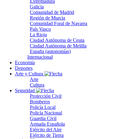
Extremadura
Galicia
Comunidad de Madrid
Región de Murcia
Comunidad Foral de Navarra
País Vasco
La Rioja
Ciudad Autónoma de Ceuta
Ciudad Autónoma de Melilla
España (autonomías)
Internacional
Economía
Deportes
Arte y Cultura
Arte
Cultura
Seguridad
Protección Civil
Bomberos
Policía Local
Policía Nacional
Guardia Civil
Armada Española
Ejército del Aire
Ejército de Tierra