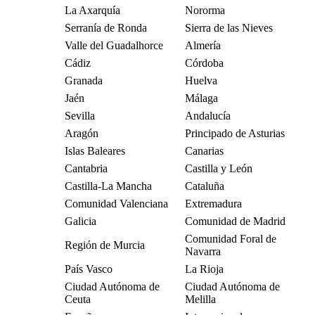
La Axarquía
Nororma
Serranía de Ronda
Sierra de las Nieves
Valle del Guadalhorce
Almería
Cádiz
Córdoba
Granada
Huelva
Jaén
Málaga
Sevilla
Andalucía
Aragón
Principado de Asturias
Islas Baleares
Canarias
Cantabria
Castilla y León
Castilla-La Mancha
Cataluña
Comunidad Valenciana
Extremadura
Galicia
Comunidad de Madrid
Comunidad Foral de
Región de Murcia
Navarra
País Vasco
La Rioja
Ciudad Autónoma de
Ciudad Autónoma de
Ceuta
Melilla