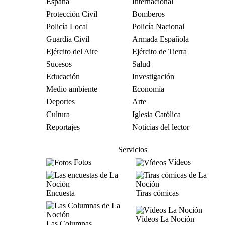
España
Internacional
Protección Civil
Bomberos
Policía Local
Policía Nacional
Guardia Civil
Armada Española
Ejército del Aire
Ejército de Tierra
Sucesos
Salud
Educación
Investigación
Medio ambiente
Economía
Deportes
Arte
Cultura
Iglesia Católica
Reportajes
Noticias del lector
Servicios
Fotos
Vídeos
Encuesta
Tiras cómicas
Vídeos La Noción
Las Columnas