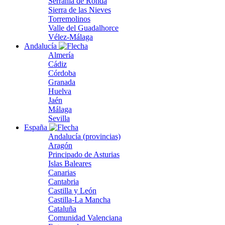
Serranía de Ronda
Sierra de las Nieves
Torremolinos
Valle del Guadalhorce
Vélez-Málaga
Andalucía
Almería
Cádiz
Córdoba
Granada
Huelva
Jaén
Málaga
Sevilla
España
Andalucía (provincias)
Aragón
Principado de Asturias
Islas Baleares
Canarias
Cantabria
Castilla y León
Castilla-La Mancha
Cataluña
Comunidad Valenciana