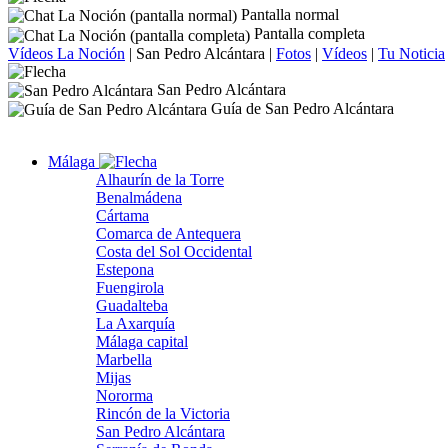
Pantalla normal
Pantalla completa
Vídeos La Noción
|
San Pedro Alcántara
|
Fotos
|
Vídeos
|
Tu Noticia
San Pedro Alcántara
Guía de San Pedro Alcántara
Málaga
Alhaurín de la Torre
Benalmádena
Cártama
Comarca de Antequera
Costa del Sol Occidental
Estepona
Fuengirola
Guadalteba
La Axarquía
Málaga capital
Marbella
Mijas
Nororma
Rincón de la Victoria
San Pedro Alcántara