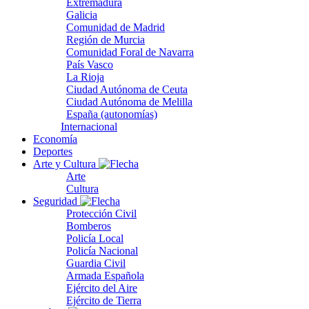
Extremadura
Galicia
Comunidad de Madrid
Región de Murcia
Comunidad Foral de Navarra
País Vasco
La Rioja
Ciudad Autónoma de Ceuta
Ciudad Autónoma de Melilla
España (autonomías)
Internacional
Economía
Deportes
Arte y Cultura
Arte
Cultura
Seguridad
Protección Civil
Bomberos
Policía Local
Policía Nacional
Guardia Civil
Armada Española
Ejército del Aire
Ejército de Tierra