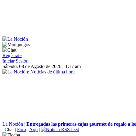
Regístrate
Iniciar Sesión
Sábado, 08 de Agosto de 2026 - 1:17 am
La Noción
|
Entregadas las primeras cajas gourmet de regalo a los
|
Chat
|
Foro
|
App
|