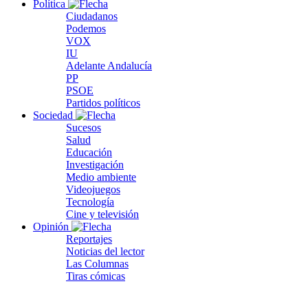
Política
Ciudadanos
Podemos
VOX
IU
Adelante Andalucía
PP
PSOE
Partidos políticos
Sociedad
Sucesos
Salud
Educación
Investigación
Medio ambiente
Videojuegos
Tecnología
Cine y televisión
Opinión
Reportajes
Noticias del lector
Las Columnas
Tiras cómicas