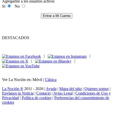
Agregarme a los usuarios activos
Si
No
Entrar a Mi Cuenta
DESTACADOS
|
|
|
|
Ver La Noción en: Móvil |
Clásica
La Noción ®
2011 - 2026 |
Ayuda
|
Mapa del sitio
|
Quienes somos
|
Envíanos tu Noticia
|
Contacto
|
Aviso Legal
|
Condiciones de Uso y
Privacidad
|
Política de cookies
|
Preferencias del consentimiento de
cookies