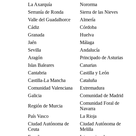
La Axarquía
Nororma
Serranía de Ronda
Sierra de las Nieves
Valle del Guadalhorce
Almería
Cádiz
Córdoba
Granada
Huelva
Jaén
Málaga
Sevilla
Andalucía
Aragón
Principado de Asturias
Islas Baleares
Canarias
Cantabria
Castilla y León
Castilla-La Mancha
Cataluña
Comunidad Valenciana
Extremadura
Galicia
Comunidad de Madrid
Comunidad Foral de
Región de Murcia
Navarra
País Vasco
La Rioja
Ciudad Autónoma de
Ciudad Autónoma de
Ceuta
Melilla