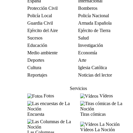
España
Internacional
Protección Civil
Bomberos
Policía Local
Policía Nacional
Guardia Civil
Armada Española
Ejército del Aire
Ejército de Tierra
Sucesos
Salud
Educación
Investigación
Medio ambiente
Economía
Deportes
Arte
Cultura
Iglesia Católica
Reportajes
Noticias del lector
Servicios
Fotos
Vídeos
Encuesta
Tiras cómicas
Vídeos La Noción
Las Columnas