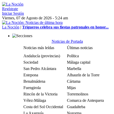
Regístrate
Iniciar Sesión
Viernes, 07 de Agosto de 2026 - 5:24 am
La Noción
|
Trigueros celebra sus fiestas patronales en honor...
Noticias de Portada
Noticias más leídas
Últimas noticias
Andalucía (provincias)
Política
Sociedad
Málaga capital
San Pedro Alcántara
Marbella
Estepona
Alhaurín de la Torre
Benalmádena
Cártama
Fuengirola
Mijas
Rincón de la Victoria
Torremolinos
Vélez-Málaga
Comarca de Antequera
Costa del Sol Occidental
Guadalteba
La Axarquía
Nororma