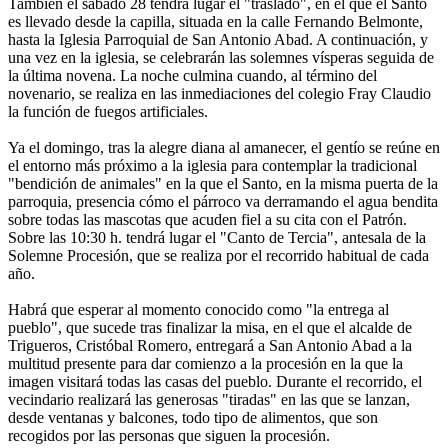
También el sábado 28 tendrá lugar el "traslado", en el que el Santo
es llevado desde la capilla, situada en la calle Fernando Belmonte,
hasta la Iglesia Parroquial de San Antonio Abad. A continuación, y
una vez en la iglesia, se celebrarán las solemnes vísperas seguida de
la última novena. La noche culmina cuando, al término del
novenario, se realiza en las inmediaciones del colegio Fray Claudio
la función de fuegos artificiales.
Ya el domingo, tras la alegre diana al amanecer, el gentío se reúne en
el entorno más próximo a la iglesia para contemplar la tradicional
"bendición de animales" en la que el Santo, en la misma puerta de la
parroquia, presencia cómo el párroco va derramando el agua bendita
sobre todas las mascotas que acuden fiel a su cita con el Patrón.
Sobre las 10:30 h. tendrá lugar el "Canto de Tercia", antesala de la
Solemne Procesión, que se realiza por el recorrido habitual de cada
año.
Habrá que esperar al momento conocido como "la entrega al
pueblo", que sucede tras finalizar la misa, en el que el alcalde de
Trigueros, Cristóbal Romero, entregará a San Antonio Abad a la
multitud presente para dar comienzo a la procesión en la que la
imagen visitará todas las casas del pueblo. Durante el recorrido, el
vecindario realizará las generosas "tiradas" en las que se lanzan,
desde ventanas y balcones, todo tipo de alimentos, que son
recogidos por las personas que siguen la procesión.