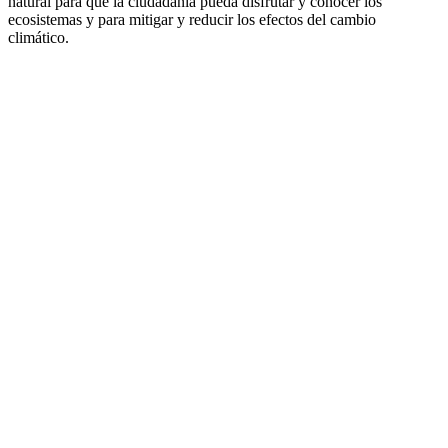
natural para que la ciudadanía pueda disfrutar y conocer los
ecosistemas y para mitigar y reducir los efectos del cambio
climático.