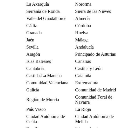
La Axarquía
Nororma
Serranía de Ronda
Sierra de las Nieves
Valle del Guadalhorce
Almería
Cádiz
Córdoba
Granada
Huelva
Jaén
Málaga
Sevilla
Andalucía
Aragón
Principado de Asturias
Islas Baleares
Canarias
Cantabria
Castilla y León
Castilla-La Mancha
Cataluña
Comunidad Valenciana
Extremadura
Galicia
Comunidad de Madrid
Comunidad Foral de
Región de Murcia
Navarra
País Vasco
La Rioja
Ciudad Autónoma de
Ciudad Autónoma de
Ceuta
Melilla