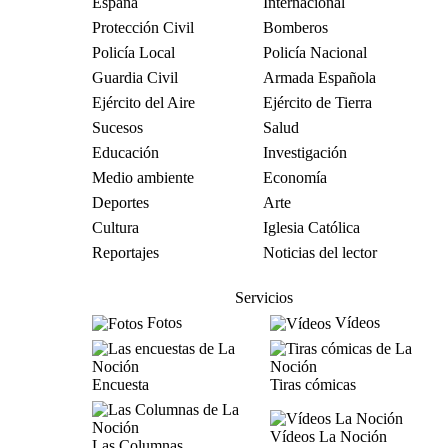
España
Internacional
Protección Civil
Bomberos
Policía Local
Policía Nacional
Guardia Civil
Armada Española
Ejército del Aire
Ejército de Tierra
Sucesos
Salud
Educación
Investigación
Medio ambiente
Economía
Deportes
Arte
Cultura
Iglesia Católica
Reportajes
Noticias del lector
Servicios
Fotos
Vídeos
Encuesta
Tiras cómicas
Vídeos La Noción
Las Columnas