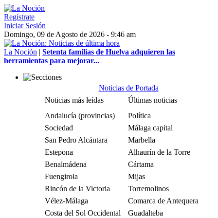
Regístrate
Iniciar Sesión
Domingo, 09 de Agosto de 2026 - 9:46 am
La Noción
|
Setenta familias de Huelva adquieren las
herramientas para mejorar...
Noticias de Portada
Noticias más leídas
Últimas noticias
Andalucía (provincias)
Política
Sociedad
Málaga capital
San Pedro Alcántara
Marbella
Estepona
Alhaurín de la Torre
Benalmádena
Cártama
Fuengirola
Mijas
Rincón de la Victoria
Torremolinos
Vélez-Málaga
Comarca de Antequera
Costa del Sol Occidental
Guadalteba