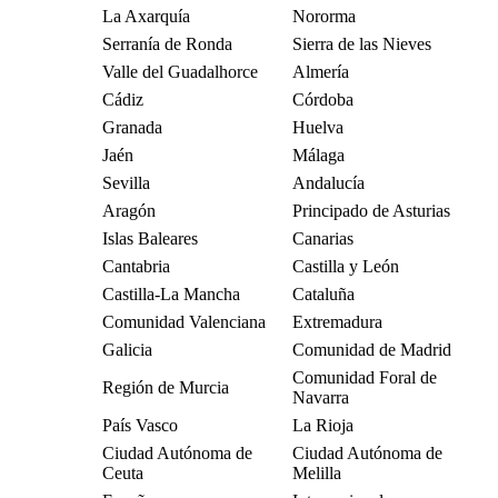
La Axarquía
Nororma
Serranía de Ronda
Sierra de las Nieves
Valle del Guadalhorce
Almería
Cádiz
Córdoba
Granada
Huelva
Jaén
Málaga
Sevilla
Andalucía
Aragón
Principado de Asturias
Islas Baleares
Canarias
Cantabria
Castilla y León
Castilla-La Mancha
Cataluña
Comunidad Valenciana
Extremadura
Galicia
Comunidad de Madrid
Comunidad Foral de
Región de Murcia
Navarra
País Vasco
La Rioja
Ciudad Autónoma de
Ciudad Autónoma de
Ceuta
Melilla