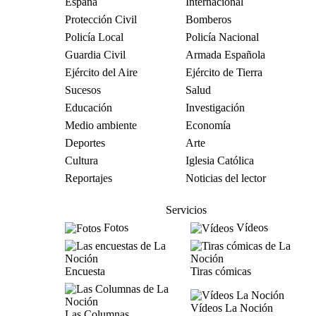
España
Internacional
Protección Civil
Bomberos
Policía Local
Policía Nacional
Guardia Civil
Armada Española
Ejército del Aire
Ejército de Tierra
Sucesos
Salud
Educación
Investigación
Medio ambiente
Economía
Deportes
Arte
Cultura
Iglesia Católica
Reportajes
Noticias del lector
Servicios
Fotos
Vídeos
Encuesta
Tiras cómicas
Vídeos La Noción
Las Columnas