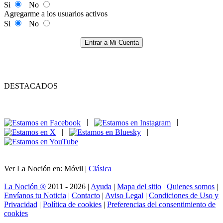
Si
No
Agregarme a los usuarios activos
Si
No
Entrar a Mi Cuenta
DESTACADOS
|
|
|
|
Ver La Noción en: Móvil |
Clásica
La Noción ®
2011 - 2026 |
Ayuda
|
Mapa del sitio
|
Quienes somos
|
Envíanos tu Noticia
|
Contacto
|
Aviso Legal
|
Condiciones de Uso y
Privacidad
|
Política de cookies
|
Preferencias del consentimiento de
cookies