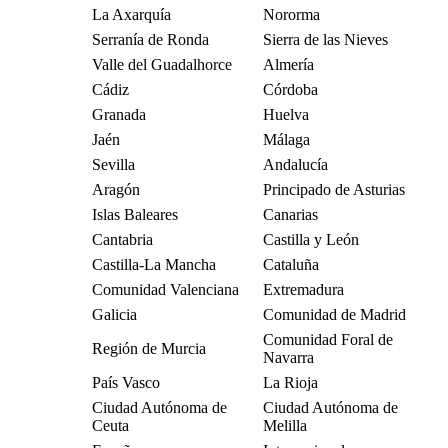
La Axarquía
Nororma
Serranía de Ronda
Sierra de las Nieves
Valle del Guadalhorce
Almería
Cádiz
Córdoba
Granada
Huelva
Jaén
Málaga
Sevilla
Andalucía
Aragón
Principado de Asturias
Islas Baleares
Canarias
Cantabria
Castilla y León
Castilla-La Mancha
Cataluña
Comunidad Valenciana
Extremadura
Galicia
Comunidad de Madrid
Comunidad Foral de
Región de Murcia
Navarra
País Vasco
La Rioja
Ciudad Autónoma de
Ciudad Autónoma de
Ceuta
Melilla