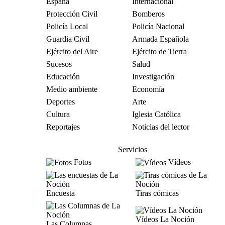
España
Internacional
Protección Civil
Bomberos
Policía Local
Policía Nacional
Guardia Civil
Armada Española
Ejército del Aire
Ejército de Tierra
Sucesos
Salud
Educación
Investigación
Medio ambiente
Economía
Deportes
Arte
Cultura
Iglesia Católica
Reportajes
Noticias del lector
Servicios
Fotos
Vídeos
Encuesta
Tiras cómicas
Vídeos La Noción
Las Columnas