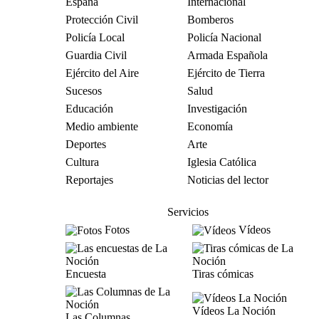
España
Internacional
Protección Civil
Bomberos
Policía Local
Policía Nacional
Guardia Civil
Armada Española
Ejército del Aire
Ejército de Tierra
Sucesos
Salud
Educación
Investigación
Medio ambiente
Economía
Deportes
Arte
Cultura
Iglesia Católica
Reportajes
Noticias del lector
Servicios
Fotos
Vídeos
Encuesta
Tiras cómicas
Vídeos La Noción
Las Columnas