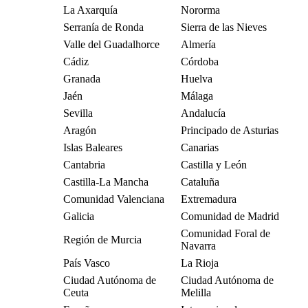
La Axarquía
Nororma
Serranía de Ronda
Sierra de las Nieves
Valle del Guadalhorce
Almería
Cádiz
Córdoba
Granada
Huelva
Jaén
Málaga
Sevilla
Andalucía
Aragón
Principado de Asturias
Islas Baleares
Canarias
Cantabria
Castilla y León
Castilla-La Mancha
Cataluña
Comunidad Valenciana
Extremadura
Galicia
Comunidad de Madrid
Comunidad Foral de
Región de Murcia
Navarra
País Vasco
La Rioja
Ciudad Autónoma de
Ciudad Autónoma de
Ceuta
Melilla