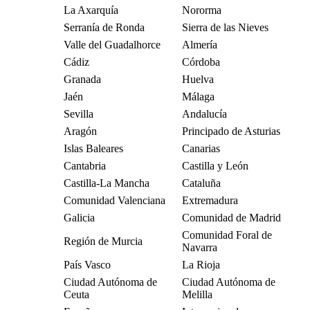
La Axarquía
Nororma
Serranía de Ronda
Sierra de las Nieves
Valle del Guadalhorce
Almería
Cádiz
Córdoba
Granada
Huelva
Jaén
Málaga
Sevilla
Andalucía
Aragón
Principado de Asturias
Islas Baleares
Canarias
Cantabria
Castilla y León
Castilla-La Mancha
Cataluña
Comunidad Valenciana
Extremadura
Galicia
Comunidad de Madrid
Comunidad Foral de
Región de Murcia
Navarra
País Vasco
La Rioja
Ciudad Autónoma de
Ciudad Autónoma de
Ceuta
Melilla