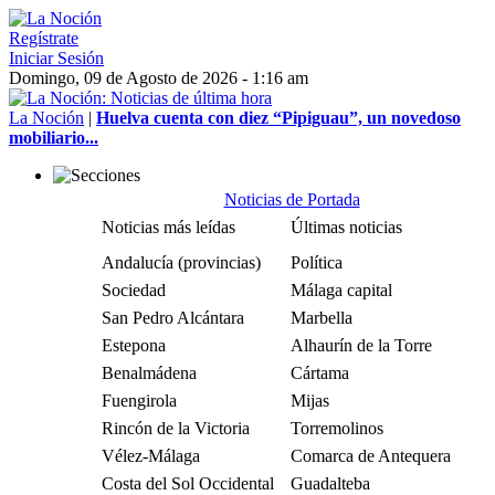
Regístrate
Iniciar Sesión
Domingo, 09 de Agosto de 2026 - 1:16 am
La Noción
|
Huelva cuenta con diez “Pipiguau”, un novedoso
mobiliario...
Noticias de Portada
Noticias más leídas
Últimas noticias
Andalucía (provincias)
Política
Sociedad
Málaga capital
San Pedro Alcántara
Marbella
Estepona
Alhaurín de la Torre
Benalmádena
Cártama
Fuengirola
Mijas
Rincón de la Victoria
Torremolinos
Vélez-Málaga
Comarca de Antequera
Costa del Sol Occidental
Guadalteba