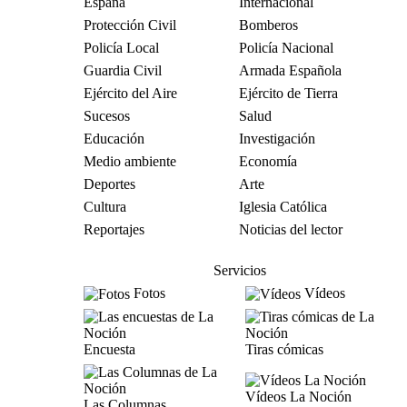
España
Internacional
Protección Civil
Bomberos
Policía Local
Policía Nacional
Guardia Civil
Armada Española
Ejército del Aire
Ejército de Tierra
Sucesos
Salud
Educación
Investigación
Medio ambiente
Economía
Deportes
Arte
Cultura
Iglesia Católica
Reportajes
Noticias del lector
Servicios
Fotos
Vídeos
Encuesta
Tiras cómicas
Vídeos La Noción
Las Columnas