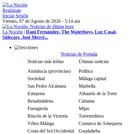
Regístrate
Iniciar Sesión
Viernes, 07 de Agosto de 2026 - 5:14 am
La Noción
|
Dani Fernández, The Waterboys, Luz Casal,
Sidecars, José Mercé...
Noticias de Portada
Noticias más leídas
Últimas noticias
Andalucía (provincias)
Política
Sociedad
Málaga capital
San Pedro Alcántara
Marbella
Estepona
Alhaurín de la Torre
Benalmádena
Cártama
Fuengirola
Mijas
Rincón de la Victoria
Torremolinos
Vélez-Málaga
Comarca de Antequera
Costa del Sol Occidental
Guadalteba