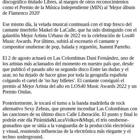
discográfico titulado Libres, al margen de otros reconocimientos
como el Premio de la Música Independiente (MIN) al 'Mejor álbum
de Flamenco 2020'
Ese mismo día, la velada musical continuará con el trap fresco del
cantante tinerfeño Maikel de LaCalle, que ha sido distinguido con el
galardón Mejor Artista Urbano de 2022 en la celebración de Los40
Music Awards. Por último, subirá al escenario el cantante y
compositor onubense de pop, balada y reguetón, Juanmi Parreño.
El 2 de agosto actuará en Las Colombinas Dani Fernández, uno de
los artistas más aclamados del momento en nuestro país que, desde
que publicó el pasado año su segundo disco Entre las dudas y el
azar, no ha dejado de hacer giras por toda la geografía española
colgando el cartel de 'no hay billetes'. El cantante consiguió el
premio al Mejor Artista del año en LOS40 Music Awards 2022 y un
Premio Ondas.
Posteriormente, le tocará el turno a la banda madrileña de rock
alternativo Sexy Zebras, que promete incendiar Las Colombinas con
las canciones de su último disco Calle Liberación. El punto y final lo
podrán este día Pirámida&LucaVolkov&Mupi, el trío onubense-
granadino que se sitúa a la vanguardia de la producción electrónica
y visual, reuniendo influencias de la electrónica más elegante y el
techno underground.