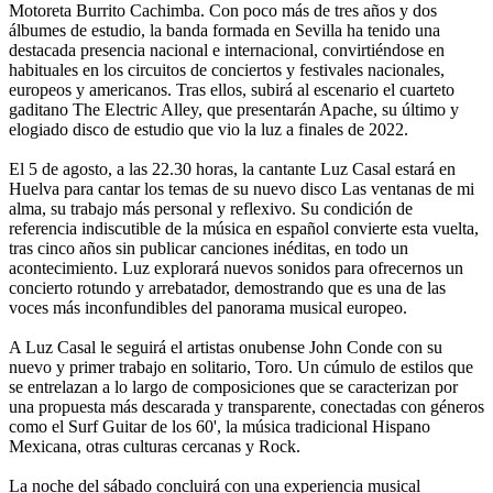
Motoreta Burrito Cachimba. Con poco más de tres años y dos
álbumes de estudio, la banda formada en Sevilla ha tenido una
destacada presencia nacional e internacional, convirtiéndose en
habituales en los circuitos de conciertos y festivales nacionales,
europeos y americanos. Tras ellos, subirá al escenario el cuarteto
gaditano The Electric Alley, que presentarán Apache, su último y
elogiado disco de estudio que vio la luz a finales de 2022.
El 5 de agosto, a las 22.30 horas, la cantante Luz Casal estará en
Huelva para cantar los temas de su nuevo disco Las ventanas de mi
alma, su trabajo más personal y reflexivo. Su condición de
referencia indiscutible de la música en español convierte esta vuelta,
tras cinco años sin publicar canciones inéditas, en todo un
acontecimiento. Luz explorará nuevos sonidos para ofrecernos un
concierto rotundo y arrebatador, demostrando que es una de las
voces más inconfundibles del panorama musical europeo.
A Luz Casal le seguirá el artistas onubense John Conde con su
nuevo y primer trabajo en solitario, Toro. Un cúmulo de estilos que
se entrelazan a lo largo de composiciones que se caracterizan por
una propuesta más descarada y transparente, conectadas con géneros
como el Surf Guitar de los 60', la música tradicional Hispano
Mexicana, otras culturas cercanas y Rock.
La noche del sábado concluirá con una experiencia musical