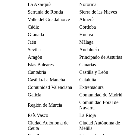
La Axarquía
Nororma
Serranía de Ronda
Sierra de las Nieves
Valle del Guadalhorce
Almería
Cádiz
Córdoba
Granada
Huelva
Jaén
Málaga
Sevilla
Andalucía
Aragón
Principado de Asturias
Islas Baleares
Canarias
Cantabria
Castilla y León
Castilla-La Mancha
Cataluña
Comunidad Valenciana
Extremadura
Galicia
Comunidad de Madrid
Comunidad Foral de
Región de Murcia
Navarra
País Vasco
La Rioja
Ciudad Autónoma de
Ciudad Autónoma de
Ceuta
Melilla