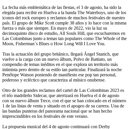
La fecha más emblemática de las fiestas, el 3 de agosto, ha sido la
elegida para recibir en Huelva a la banda The Waterboys, uno de los
iconos del rock europeo y reclamos de muchos festivales de nuestro
país. El grupo de Mike Scott cumple 38 años y lo hace con la misma
fuerza o más que siempre. En mayo de 2022, vio la luz su
decimoquinto disco de estudio, All Souls Hill, que escucharemos en
Las Colombinas junto a temas tan populares como The Whole of the
Moon, Fisherman´s Blues o How Long Will I Love You.
Tras la actuación del grupo británico, llegará Ángel Stanich, que
vuelve a la carga con un nuevo álbum, Polvo de Battiato, un
compendio de temas inéditos en el que explora un territorio más
intimista pero dentro de su estilo tan particular. Finalizará la noche
Penélope Watson poniendo de manifiesto ese pop tan personal,
poderoso y ecléctico que caracteriza al músico onubense.
Otro de los grandes reclamos del cartel de Las Colombinas 2023 es
el trío madrileño Sidecar, que aterrizará en Huelva el 4 de agosto
con su nuevo álbum Trece, con el que se han colocado en el número
1 de las listas de venta y situado en el apogeo de su carrera. Una de
las bandas punteras del panorama nacional que se han hecho
imprescindibles en los festivales de este verano.
La propuesta musical del 4 de agosto continuará con Derby