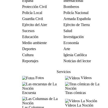
España
Internacional
Protección Civil
Bomberos
Policía Local
Policía Nacional
Guardia Civil
Armada Española
Ejército del Aire
Ejército de Tierra
Sucesos
Salud
Educación
Investigación
Medio ambiente
Economía
Deportes
Arte
Cultura
Iglesia Católica
Reportajes
Noticias del lector
Servicios
Fotos
Vídeos
Encuesta
Tiras cómicas
Vídeos La Noción
Las Columnas