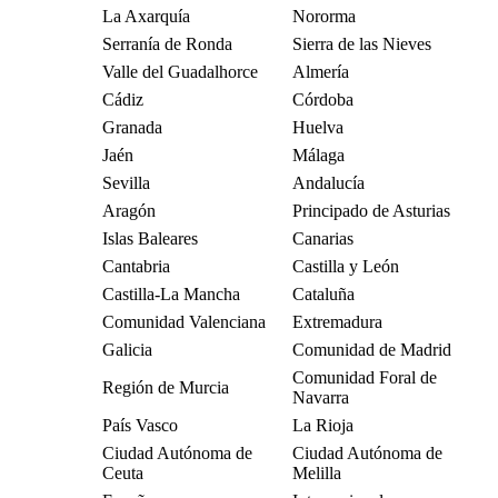
La Axarquía
Nororma
Serranía de Ronda
Sierra de las Nieves
Valle del Guadalhorce
Almería
Cádiz
Córdoba
Granada
Huelva
Jaén
Málaga
Sevilla
Andalucía
Aragón
Principado de Asturias
Islas Baleares
Canarias
Cantabria
Castilla y León
Castilla-La Mancha
Cataluña
Comunidad Valenciana
Extremadura
Galicia
Comunidad de Madrid
Comunidad Foral de
Región de Murcia
Navarra
País Vasco
La Rioja
Ciudad Autónoma de
Ciudad Autónoma de
Ceuta
Melilla