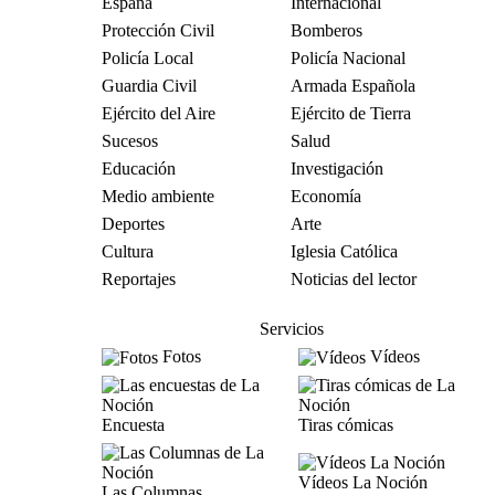
España
Internacional
Protección Civil
Bomberos
Policía Local
Policía Nacional
Guardia Civil
Armada Española
Ejército del Aire
Ejército de Tierra
Sucesos
Salud
Educación
Investigación
Medio ambiente
Economía
Deportes
Arte
Cultura
Iglesia Católica
Reportajes
Noticias del lector
Servicios
Fotos
Vídeos
Encuesta
Tiras cómicas
Vídeos La Noción
Las Columnas