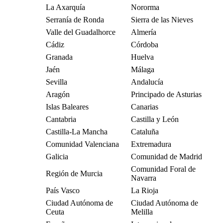
La Axarquía
Nororma
Serranía de Ronda
Sierra de las Nieves
Valle del Guadalhorce
Almería
Cádiz
Córdoba
Granada
Huelva
Jaén
Málaga
Sevilla
Andalucía
Aragón
Principado de Asturias
Islas Baleares
Canarias
Cantabria
Castilla y León
Castilla-La Mancha
Cataluña
Comunidad Valenciana
Extremadura
Galicia
Comunidad de Madrid
Comunidad Foral de
Región de Murcia
Navarra
País Vasco
La Rioja
Ciudad Autónoma de
Ciudad Autónoma de
Ceuta
Melilla