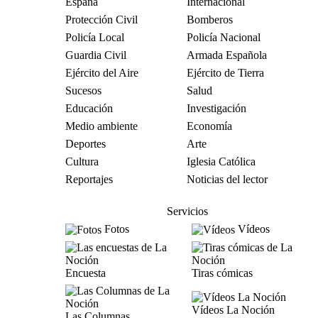
España
Internacional
Protección Civil
Bomberos
Policía Local
Policía Nacional
Guardia Civil
Armada Española
Ejército del Aire
Ejército de Tierra
Sucesos
Salud
Educación
Investigación
Medio ambiente
Economía
Deportes
Arte
Cultura
Iglesia Católica
Reportajes
Noticias del lector
Servicios
Fotos
Vídeos
Encuesta
Tiras cómicas
Vídeos La Noción
Las Columnas