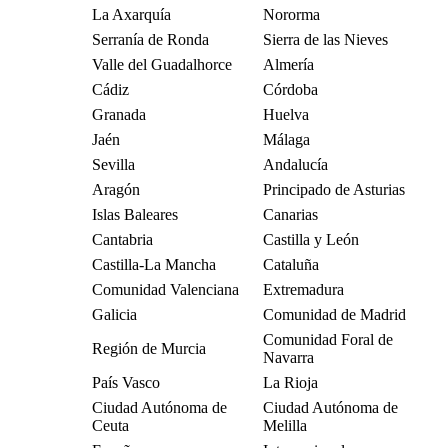
La Axarquía
Nororma
Serranía de Ronda
Sierra de las Nieves
Valle del Guadalhorce
Almería
Cádiz
Córdoba
Granada
Huelva
Jaén
Málaga
Sevilla
Andalucía
Aragón
Principado de Asturias
Islas Baleares
Canarias
Cantabria
Castilla y León
Castilla-La Mancha
Cataluña
Comunidad Valenciana
Extremadura
Galicia
Comunidad de Madrid
Comunidad Foral de
Región de Murcia
Navarra
País Vasco
La Rioja
Ciudad Autónoma de
Ciudad Autónoma de
Ceuta
Melilla