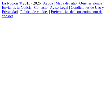
La Noción ®
2011 - 2026 |
Ayuda
|
Mapa del sitio
|
Quienes somos
|
Envíanos tu Noticia
|
Contacto
|
Aviso Legal
|
Condiciones de Uso y
Privacidad
|
Política de cookies
|
Preferencias del consentimiento de
cookies