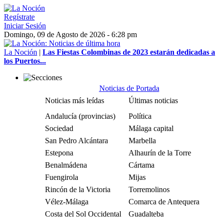
Regístrate
Iniciar Sesión
Domingo, 09 de Agosto de 2026 - 6:28 pm
La Noción
|
Las Fiestas Colombinas de 2023 estarán dedicadas a
los Puertos...
Noticias de Portada
Noticias más leídas
Últimas noticias
Andalucía (provincias)
Política
Sociedad
Málaga capital
San Pedro Alcántara
Marbella
Estepona
Alhaurín de la Torre
Benalmádena
Cártama
Fuengirola
Mijas
Rincón de la Victoria
Torremolinos
Vélez-Málaga
Comarca de Antequera
Costa del Sol Occidental
Guadalteba