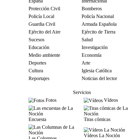
España
Internacional
Protección Civil
Bomberos
Policía Local
Policía Nacional
Guardia Civil
Armada Española
Ejército del Aire
Ejército de Tierra
Sucesos
Salud
Educación
Investigación
Medio ambiente
Economía
Deportes
Arte
Cultura
Iglesia Católica
Reportajes
Noticias del lector
Servicios
Fotos
Vídeos
Encuesta
Tiras cómicas
Vídeos La Noción
Las Columnas