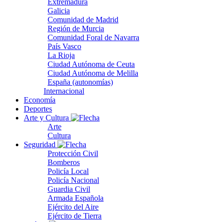
Extremadura
Galicia
Comunidad de Madrid
Región de Murcia
Comunidad Foral de Navarra
País Vasco
La Rioja
Ciudad Autónoma de Ceuta
Ciudad Autónoma de Melilla
España (autonomías)
Internacional
Economía
Deportes
Arte y Cultura
Arte
Cultura
Seguridad
Protección Civil
Bomberos
Policía Local
Policía Nacional
Guardia Civil
Armada Española
Ejército del Aire
Ejército de Tierra