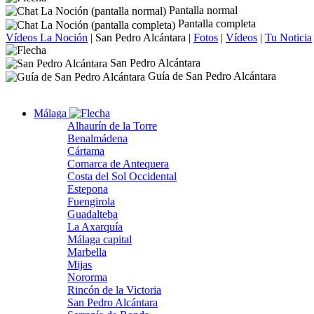
Pantalla normal
Pantalla completa
Vídeos La Noción
|
San Pedro Alcántara
|
Fotos
|
Vídeos
|
Tu Noticia
San Pedro Alcántara
Guía de San Pedro Alcántara
Málaga
Alhaurín de la Torre
Benalmádena
Cártama
Comarca de Antequera
Costa del Sol Occidental
Estepona
Fuengirola
Guadalteba
La Axarquía
Málaga capital
Marbella
Mijas
Nororma
Rincón de la Victoria
San Pedro Alcántara