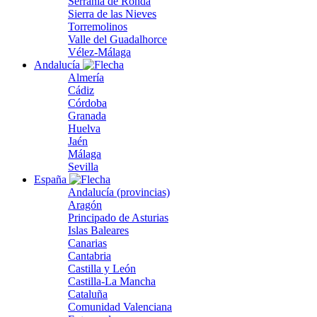
Serranía de Ronda
Sierra de las Nieves
Torremolinos
Valle del Guadalhorce
Vélez-Málaga
Andalucía
Almería
Cádiz
Córdoba
Granada
Huelva
Jaén
Málaga
Sevilla
España
Andalucía (provincias)
Aragón
Principado de Asturias
Islas Baleares
Canarias
Cantabria
Castilla y León
Castilla-La Mancha
Cataluña
Comunidad Valenciana