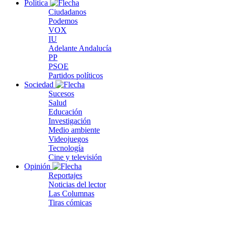
Política
Ciudadanos
Podemos
VOX
IU
Adelante Andalucía
PP
PSOE
Partidos políticos
Sociedad
Sucesos
Salud
Educación
Investigación
Medio ambiente
Videojuegos
Tecnología
Cine y televisión
Opinión
Reportajes
Noticias del lector
Las Columnas
Tiras cómicas