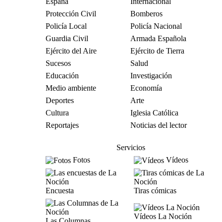
España
Internacional
Protección Civil
Bomberos
Policía Local
Policía Nacional
Guardia Civil
Armada Española
Ejército del Aire
Ejército de Tierra
Sucesos
Salud
Educación
Investigación
Medio ambiente
Economía
Deportes
Arte
Cultura
Iglesia Católica
Reportajes
Noticias del lector
Servicios
Fotos
Vídeos
Encuesta
Tiras cómicas
Vídeos La Noción
Las Columnas