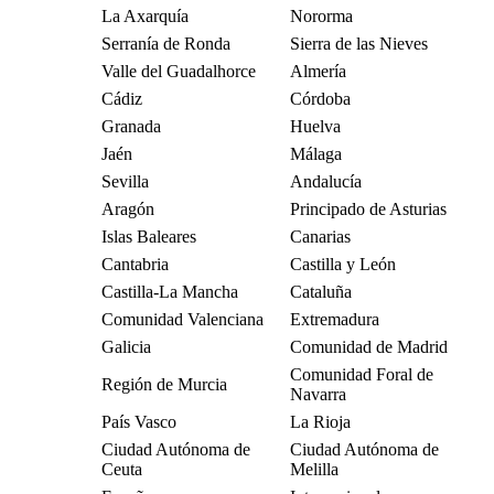
La Axarquía
Nororma
Serranía de Ronda
Sierra de las Nieves
Valle del Guadalhorce
Almería
Cádiz
Córdoba
Granada
Huelva
Jaén
Málaga
Sevilla
Andalucía
Aragón
Principado de Asturias
Islas Baleares
Canarias
Cantabria
Castilla y León
Castilla-La Mancha
Cataluña
Comunidad Valenciana
Extremadura
Galicia
Comunidad de Madrid
Comunidad Foral de
Región de Murcia
Navarra
País Vasco
La Rioja
Ciudad Autónoma de
Ciudad Autónoma de
Ceuta
Melilla