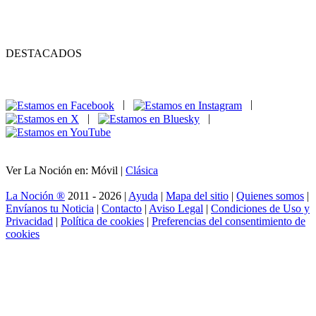
DESTACADOS
|
|
|
|
Ver La Noción en: Móvil |
Clásica
La Noción ®
2011 - 2026 |
Ayuda
|
Mapa del sitio
|
Quienes somos
|
Envíanos tu Noticia
|
Contacto
|
Aviso Legal
|
Condiciones de Uso y
Privacidad
|
Política de cookies
|
Preferencias del consentimiento de
cookies