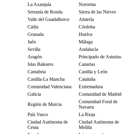
La Axarquía
Nororma
Serranía de Ronda
Sierra de las Nieves
Valle del Guadalhorce
Almería
Cádiz
Córdoba
Granada
Huelva
Jaén
Málaga
Sevilla
Andalucía
Aragón
Principado de Asturias
Islas Baleares
Canarias
Cantabria
Castilla y León
Castilla-La Mancha
Cataluña
Comunidad Valenciana
Extremadura
Galicia
Comunidad de Madrid
Comunidad Foral de
Región de Murcia
Navarra
País Vasco
La Rioja
Ciudad Autónoma de
Ciudad Autónoma de
Ceuta
Melilla