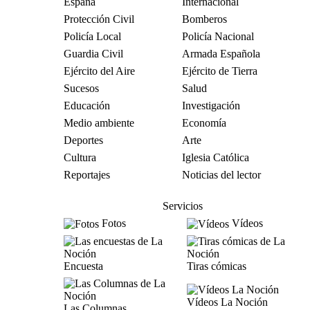
España
Internacional
Protección Civil
Bomberos
Policía Local
Policía Nacional
Guardia Civil
Armada Española
Ejército del Aire
Ejército de Tierra
Sucesos
Salud
Educación
Investigación
Medio ambiente
Economía
Deportes
Arte
Cultura
Iglesia Católica
Reportajes
Noticias del lector
Servicios
Fotos
Vídeos
Encuesta
Tiras cómicas
Vídeos La Noción
Las Columnas