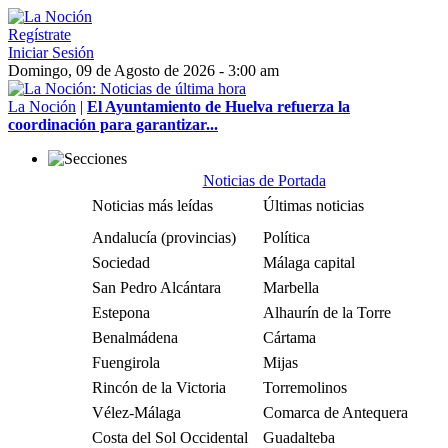
Regístrate
Iniciar Sesión
Domingo, 09 de Agosto de 2026 - 3:00 am
La Noción
|
El Ayuntamiento de Huelva refuerza la
coordinación para garantizar...
Noticias de Portada
Noticias más leídas
Últimas noticias
Andalucía (provincias)
Política
Sociedad
Málaga capital
San Pedro Alcántara
Marbella
Estepona
Alhaurín de la Torre
Benalmádena
Cártama
Fuengirola
Mijas
Rincón de la Victoria
Torremolinos
Vélez-Málaga
Comarca de Antequera
Costa del Sol Occidental
Guadalteba