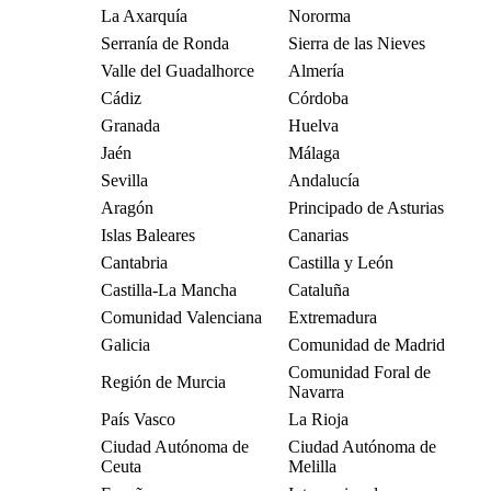
La Axarquía
Nororma
Serranía de Ronda
Sierra de las Nieves
Valle del Guadalhorce
Almería
Cádiz
Córdoba
Granada
Huelva
Jaén
Málaga
Sevilla
Andalucía
Aragón
Principado de Asturias
Islas Baleares
Canarias
Cantabria
Castilla y León
Castilla-La Mancha
Cataluña
Comunidad Valenciana
Extremadura
Galicia
Comunidad de Madrid
Comunidad Foral de
Región de Murcia
Navarra
País Vasco
La Rioja
Ciudad Autónoma de
Ciudad Autónoma de
Ceuta
Melilla