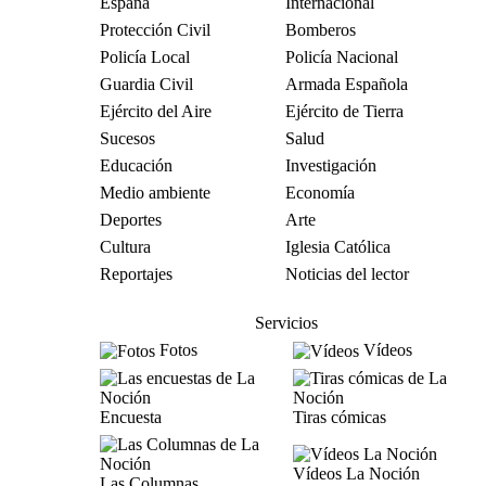
España
Internacional
Protección Civil
Bomberos
Policía Local
Policía Nacional
Guardia Civil
Armada Española
Ejército del Aire
Ejército de Tierra
Sucesos
Salud
Educación
Investigación
Medio ambiente
Economía
Deportes
Arte
Cultura
Iglesia Católica
Reportajes
Noticias del lector
Servicios
Fotos
Vídeos
Encuesta
Tiras cómicas
Vídeos La Noción
Las Columnas