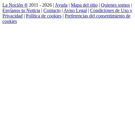
La Noción ®
2011 - 2026 |
Ayuda
|
Mapa del sitio
|
Quienes somos
|
Envíanos tu Noticia
|
Contacto
|
Aviso Legal
|
Condiciones de Uso y
Privacidad
|
Política de cookies
|
Preferencias del consentimiento de
cookies