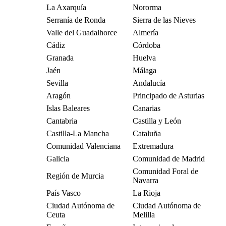
La Axarquía
Nororma
Serranía de Ronda
Sierra de las Nieves
Valle del Guadalhorce
Almería
Cádiz
Córdoba
Granada
Huelva
Jaén
Málaga
Sevilla
Andalucía
Aragón
Principado de Asturias
Islas Baleares
Canarias
Cantabria
Castilla y León
Castilla-La Mancha
Cataluña
Comunidad Valenciana
Extremadura
Galicia
Comunidad de Madrid
Comunidad Foral de
Región de Murcia
Navarra
País Vasco
La Rioja
Ciudad Autónoma de
Ciudad Autónoma de
Ceuta
Melilla