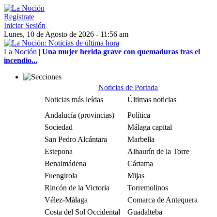
Regístrate
Iniciar Sesión
Lunes, 10 de Agosto de 2026 - 11:56 am
La Noción
|
Una mujer herida grave con quemaduras tras el
incendio...
Noticias de Portada
Noticias más leídas
Últimas noticias
Andalucía (provincias)
Política
Sociedad
Málaga capital
San Pedro Alcántara
Marbella
Estepona
Alhaurín de la Torre
Benalmádena
Cártama
Fuengirola
Mijas
Rincón de la Victoria
Torremolinos
Vélez-Málaga
Comarca de Antequera
Costa del Sol Occidental
Guadalteba