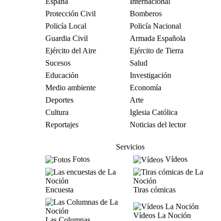
España
Internacional
Protección Civil
Bomberos
Policía Local
Policía Nacional
Guardia Civil
Armada Española
Ejército del Aire
Ejército de Tierra
Sucesos
Salud
Educación
Investigación
Medio ambiente
Economía
Deportes
Arte
Cultura
Iglesia Católica
Reportajes
Noticias del lector
Servicios
Fotos
Vídeos
Encuesta
Tiras cómicas
Vídeos La Noción
Las Columnas