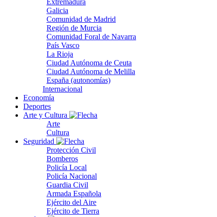
Extremadura
Galicia
Comunidad de Madrid
Región de Murcia
Comunidad Foral de Navarra
País Vasco
La Rioja
Ciudad Autónoma de Ceuta
Ciudad Autónoma de Melilla
España (autonomías)
Internacional
Economía
Deportes
Arte y Cultura
Arte
Cultura
Seguridad
Protección Civil
Bomberos
Policía Local
Policía Nacional
Guardia Civil
Armada Española
Ejército del Aire
Ejército de Tierra