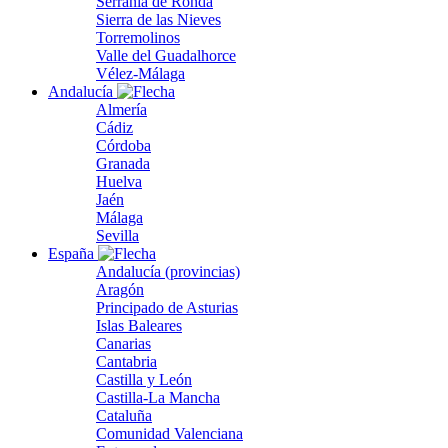
Serranía de Ronda
Sierra de las Nieves
Torremolinos
Valle del Guadalhorce
Vélez-Málaga
Andalucía
Almería
Cádiz
Córdoba
Granada
Huelva
Jaén
Málaga
Sevilla
España
Andalucía (provincias)
Aragón
Principado de Asturias
Islas Baleares
Canarias
Cantabria
Castilla y León
Castilla-La Mancha
Cataluña
Comunidad Valenciana