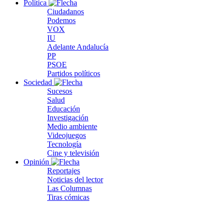
Política
Ciudadanos
Podemos
VOX
IU
Adelante Andalucía
PP
PSOE
Partidos políticos
Sociedad
Sucesos
Salud
Educación
Investigación
Medio ambiente
Videojuegos
Tecnología
Cine y televisión
Opinión
Reportajes
Noticias del lector
Las Columnas
Tiras cómicas