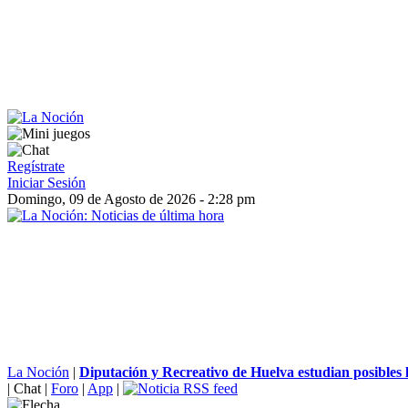
Regístrate
Iniciar Sesión
Domingo, 09 de Agosto de 2026 - 2:28 pm
La Noción
|
Diputación y Recreativo de Huelva estudian posibles l
|
Chat
|
Foro
|
App
|