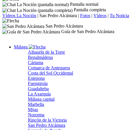
Pantalla normal
Pantalla completa
Vídeos La Noción
|
San Pedro Alcántara
|
Fotos
|
Vídeos
|
Tu Noticia
San Pedro Alcántara
Guía de San Pedro Alcántara
Málaga
Alhaurín de la Torre
Benalmádena
Cártama
Comarca de Antequera
Costa del Sol Occidental
Estepona
Fuengirola
Guadalteba
La Axarquía
Málaga capital
Marbella
Mijas
Nororma
Rincón de la Victoria
San Pedro Alcántara