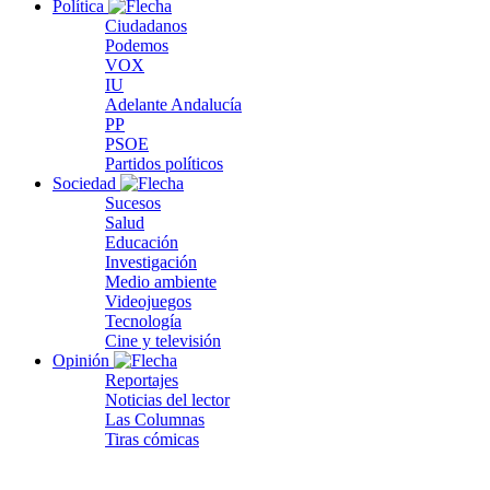
Política
Ciudadanos
Podemos
VOX
IU
Adelante Andalucía
PP
PSOE
Partidos políticos
Sociedad
Sucesos
Salud
Educación
Investigación
Medio ambiente
Videojuegos
Tecnología
Cine y televisión
Opinión
Reportajes
Noticias del lector
Las Columnas
Tiras cómicas