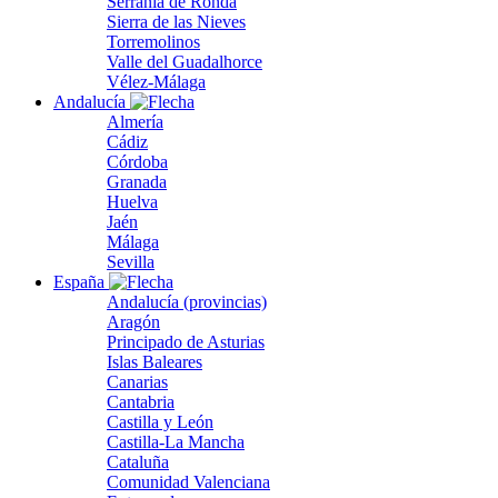
Serranía de Ronda
Sierra de las Nieves
Torremolinos
Valle del Guadalhorce
Vélez-Málaga
Andalucía
Almería
Cádiz
Córdoba
Granada
Huelva
Jaén
Málaga
Sevilla
España
Andalucía (provincias)
Aragón
Principado de Asturias
Islas Baleares
Canarias
Cantabria
Castilla y León
Castilla-La Mancha
Cataluña
Comunidad Valenciana