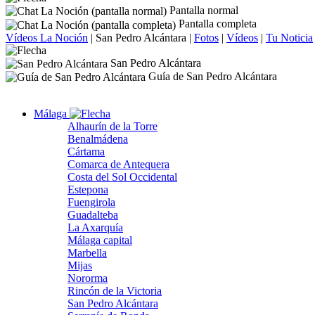
Pantalla normal
Pantalla completa
Vídeos La Noción
|
San Pedro Alcántara
|
Fotos
|
Vídeos
|
Tu Noticia
San Pedro Alcántara
Guía de San Pedro Alcántara
Málaga
Alhaurín de la Torre
Benalmádena
Cártama
Comarca de Antequera
Costa del Sol Occidental
Estepona
Fuengirola
Guadalteba
La Axarquía
Málaga capital
Marbella
Mijas
Nororma
Rincón de la Victoria
San Pedro Alcántara