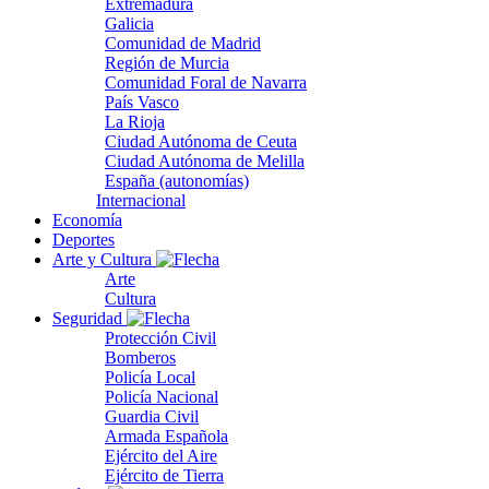
Extremadura
Galicia
Comunidad de Madrid
Región de Murcia
Comunidad Foral de Navarra
País Vasco
La Rioja
Ciudad Autónoma de Ceuta
Ciudad Autónoma de Melilla
España (autonomías)
Internacional
Economía
Deportes
Arte y Cultura
Arte
Cultura
Seguridad
Protección Civil
Bomberos
Policía Local
Policía Nacional
Guardia Civil
Armada Española
Ejército del Aire
Ejército de Tierra