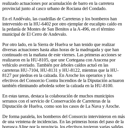
realizado actuaciones por acumulación de barro en la carretera
provincial junto al casco urbano de Rociana del Condado.
En el Andévalo, las cuadrillas de Carreteras y los bomberos han
intervenido en la HU-6402 por otro ejemplar de eucalipto caído en
la pedanía de Montes de San Benitos a la A-496, en el término
municipal de El Cerro de Andevalo.
Por otro lado, en la Sierra de Huelva se han tenido que realizar
diversas actuaciones hasta altas horas de la madrugada y que han
continuado en la mañana de este viernes. Las primeras acciones se
realizaron en la HU-8105, que une Cortegana con Aracena por
vehículo averiado. También por árboles caídos actuó en las
carreteras HU-7104, HU-8131 y HU-8122, mientras que la HU-
8127 por piedras en la calzada. En Aroche los operarios y los
efectivos del Consorcio Contra Incendios de la Diputación actuaron
también eliminando arboleda sobre la calzada en la HU-8100.
En estas tareas, destaca la colaboración de muchos municipios
serranos con el servicio de Conservación de Carreteras de la
Diputación de Huelva, como son los casos de La Nava y Aroche.
De forma paralela, los bomberos del Consorcio intervinieron en más
de una veintena de incidencias. En las primeras horas del paso de la
borrasca Aline por la provincia, los efectivos tuvieron varias salidas