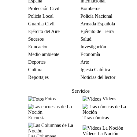
España
Internacional
Protección Civil
Bomberos
Policía Local
Policía Nacional
Guardia Civil
Armada Española
Ejército del Aire
Ejército de Tierra
Sucesos
Salud
Educación
Investigación
Medio ambiente
Economía
Deportes
Arte
Cultura
Iglesia Católica
Reportajes
Noticias del lector
Servicios
Fotos
Vídeos
Encuesta
Tiras cómicas
Vídeos La Noción
Las Columnas