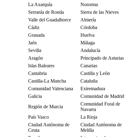
La Axarquía
Nororma
Serranía de Ronda
Sierra de las Nieves
Valle del Guadalhorce
Almería
Cádiz
Córdoba
Granada
Huelva
Jaén
Málaga
Sevilla
Andalucía
Aragón
Principado de Asturias
Islas Baleares
Canarias
Cantabria
Castilla y León
Castilla-La Mancha
Cataluña
Comunidad Valenciana
Extremadura
Galicia
Comunidad de Madrid
Comunidad Foral de
Región de Murcia
Navarra
País Vasco
La Rioja
Ciudad Autónoma de
Ciudad Autónoma de
Ceuta
Melilla