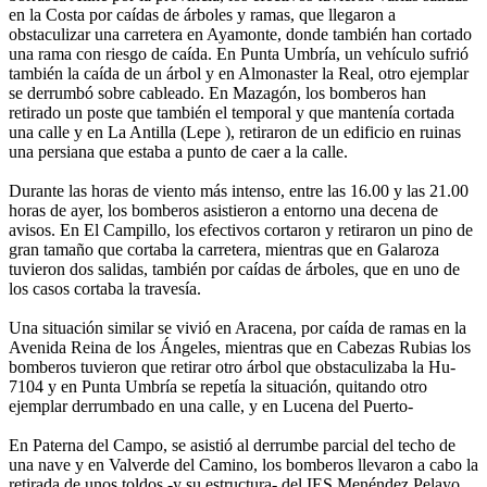
en la Costa por caídas de árboles y ramas, que llegaron a
obstaculizar una carretera en Ayamonte, donde también han cortado
una rama con riesgo de caída. En Punta Umbría, un vehículo sufrió
también la caída de un árbol y en Almonaster la Real, otro ejemplar
se derrumbó sobre cableado. En Mazagón, los bomberos han
retirado un poste que también el temporal y que mantenía cortada
una calle y en La Antilla (Lepe ), retiraron de un edificio en ruinas
una persiana que estaba a punto de caer a la calle.
Durante las horas de viento más intenso, entre las 16.00 y las 21.00
horas de ayer, los bomberos asistieron a entorno una decena de
avisos. En El Campillo, los efectivos cortaron y retiraron un pino de
gran tamaño que cortaba la carretera, mientras que en Galaroza
tuvieron dos salidas, también por caídas de árboles, que en uno de
los casos cortaba la travesía.
Una situación similar se vivió en Aracena, por caída de ramas en la
Avenida Reina de los Ángeles, mientras que en Cabezas Rubias los
bomberos tuvieron que retirar otro árbol que obstaculizaba la Hu-
7104 y en Punta Umbría se repetía la situación, quitando otro
ejemplar derrumbado en una calle, y en Lucena del Puerto-
En Paterna del Campo, se asistió al derrumbe parcial del techo de
una nave y en Valverde del Camino, los bomberos llevaron a cabo la
retirada de unos toldos -y su estructura- del IES Menéndez Pelayo,