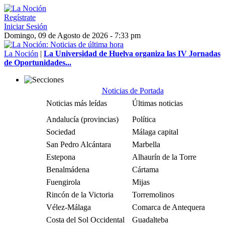
Regístrate
Iniciar Sesión
Domingo, 09 de Agosto de 2026 - 7:33 pm
La Noción
|
La Universidad de Huelva organiza las IV Jornadas
de Oportunidades...
Noticias de Portada
Noticias más leídas
Últimas noticias
Andalucía (provincias)
Política
Sociedad
Málaga capital
San Pedro Alcántara
Marbella
Estepona
Alhaurín de la Torre
Benalmádena
Cártama
Fuengirola
Mijas
Rincón de la Victoria
Torremolinos
Vélez-Málaga
Comarca de Antequera
Costa del Sol Occidental
Guadalteba