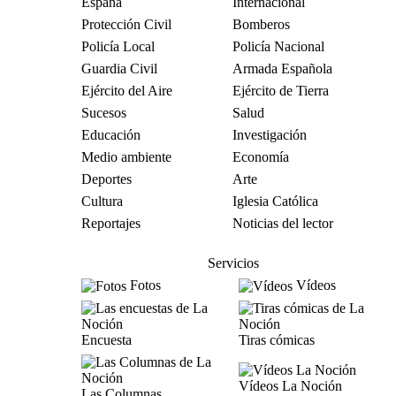
España
Internacional
Protección Civil
Bomberos
Policía Local
Policía Nacional
Guardia Civil
Armada Española
Ejército del Aire
Ejército de Tierra
Sucesos
Salud
Educación
Investigación
Medio ambiente
Economía
Deportes
Arte
Cultura
Iglesia Católica
Reportajes
Noticias del lector
Servicios
Fotos
Vídeos
Encuesta
Tiras cómicas
Vídeos La Noción
Las Columnas