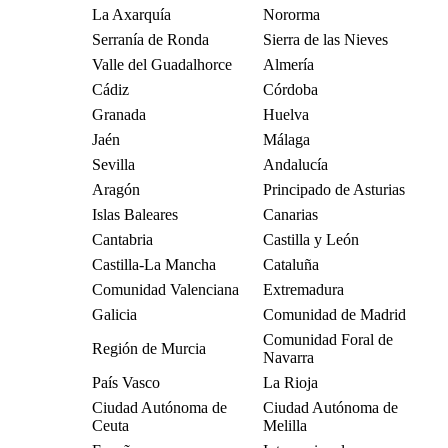
La Axarquía
Nororma
Serranía de Ronda
Sierra de las Nieves
Valle del Guadalhorce
Almería
Cádiz
Córdoba
Granada
Huelva
Jaén
Málaga
Sevilla
Andalucía
Aragón
Principado de Asturias
Islas Baleares
Canarias
Cantabria
Castilla y León
Castilla-La Mancha
Cataluña
Comunidad Valenciana
Extremadura
Galicia
Comunidad de Madrid
Comunidad Foral de
Región de Murcia
Navarra
País Vasco
La Rioja
Ciudad Autónoma de
Ciudad Autónoma de
Ceuta
Melilla