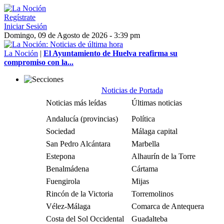
Regístrate
Iniciar Sesión
Domingo, 09 de Agosto de 2026 - 3:39 pm
La Noción
|
El Ayuntamiento de Huelva reafirma su
compromiso con la...
Noticias de Portada
Noticias más leídas
Últimas noticias
Andalucía (provincias)
Política
Sociedad
Málaga capital
San Pedro Alcántara
Marbella
Estepona
Alhaurín de la Torre
Benalmádena
Cártama
Fuengirola
Mijas
Rincón de la Victoria
Torremolinos
Vélez-Málaga
Comarca de Antequera
Costa del Sol Occidental
Guadalteba