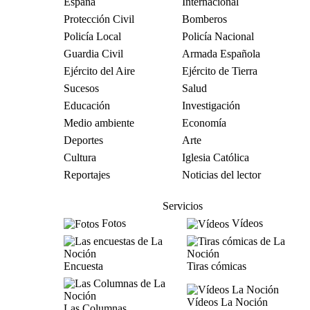
España
Internacional
Protección Civil
Bomberos
Policía Local
Policía Nacional
Guardia Civil
Armada Española
Ejército del Aire
Ejército de Tierra
Sucesos
Salud
Educación
Investigación
Medio ambiente
Economía
Deportes
Arte
Cultura
Iglesia Católica
Reportajes
Noticias del lector
Servicios
Fotos
Vídeos
Encuesta
Tiras cómicas
Vídeos La Noción
Las Columnas