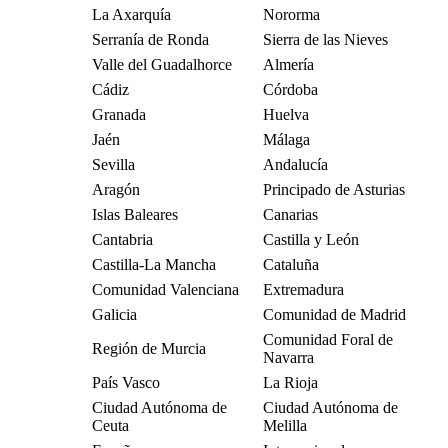
La Axarquía
Nororma
Serranía de Ronda
Sierra de las Nieves
Valle del Guadalhorce
Almería
Cádiz
Córdoba
Granada
Huelva
Jaén
Málaga
Sevilla
Andalucía
Aragón
Principado de Asturias
Islas Baleares
Canarias
Cantabria
Castilla y León
Castilla-La Mancha
Cataluña
Comunidad Valenciana
Extremadura
Galicia
Comunidad de Madrid
Comunidad Foral de
Región de Murcia
Navarra
País Vasco
La Rioja
Ciudad Autónoma de
Ciudad Autónoma de
Ceuta
Melilla