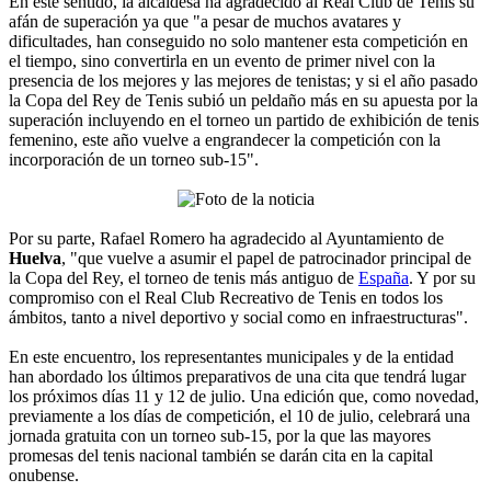
En este sentido, la alcaldesa ha agradecido al Real Club de Tenis su
afán de superación ya que "a pesar de muchos avatares y
dificultades, han conseguido no solo mantener esta competición en
el tiempo, sino convertirla en un evento de primer nivel con la
presencia de los mejores y las mejores de tenistas; y si el año pasado
la Copa del Rey de Tenis subió un peldaño más en su apuesta por la
superación incluyendo en el torneo un partido de exhibición de tenis
femenino, este año vuelve a engrandecer la competición con la
incorporación de un torneo sub-15".
Por su parte, Rafael Romero ha agradecido al Ayuntamiento de
Huelva
, "que vuelve a asumir el papel de patrocinador principal de
la Copa del Rey, el torneo de tenis más antiguo de
España
. Y por su
compromiso con el Real Club Recreativo de Tenis en todos los
ámbitos, tanto a nivel deportivo y social como en infraestructuras".
En este encuentro, los representantes municipales y de la entidad
han abordado los últimos preparativos de una cita que tendrá lugar
los próximos días 11 y 12 de julio. Una edición que, como novedad,
previamente a los días de competición, el 10 de julio, celebrará una
jornada gratuita con un torneo sub-15, por la que las mayores
promesas del tenis nacional también se darán cita en la capital
onubense.