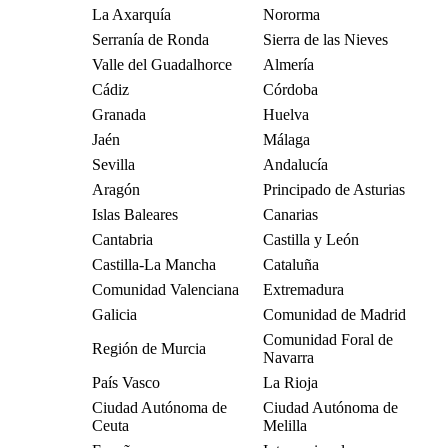
La Axarquía
Nororma
Serranía de Ronda
Sierra de las Nieves
Valle del Guadalhorce
Almería
Cádiz
Córdoba
Granada
Huelva
Jaén
Málaga
Sevilla
Andalucía
Aragón
Principado de Asturias
Islas Baleares
Canarias
Cantabria
Castilla y León
Castilla-La Mancha
Cataluña
Comunidad Valenciana
Extremadura
Galicia
Comunidad de Madrid
Comunidad Foral de
Región de Murcia
Navarra
País Vasco
La Rioja
Ciudad Autónoma de
Ciudad Autónoma de
Ceuta
Melilla