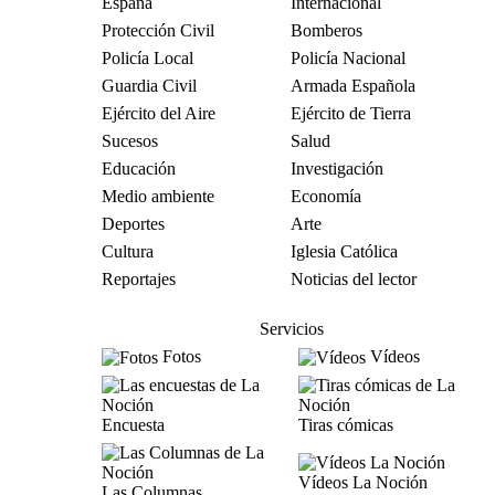
España
Internacional
Protección Civil
Bomberos
Policía Local
Policía Nacional
Guardia Civil
Armada Española
Ejército del Aire
Ejército de Tierra
Sucesos
Salud
Educación
Investigación
Medio ambiente
Economía
Deportes
Arte
Cultura
Iglesia Católica
Reportajes
Noticias del lector
Servicios
Fotos
Vídeos
Encuesta
Tiras cómicas
Vídeos La Noción
Las Columnas