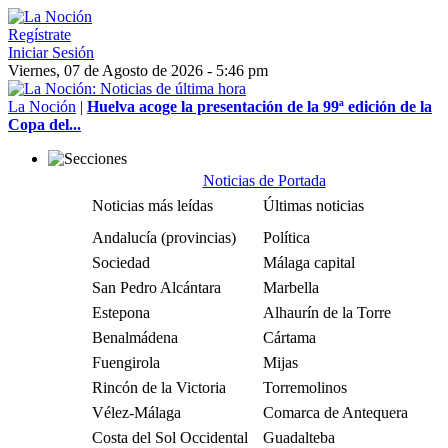
Regístrate
Iniciar Sesión
Viernes, 07 de Agosto de 2026 - 5:46 pm
La Noción
|
Huelva acoge la presentación de la 99ª edición de la
Copa del...
Noticias de Portada
Noticias más leídas
Últimas noticias
Andalucía (provincias)
Política
Sociedad
Málaga capital
San Pedro Alcántara
Marbella
Estepona
Alhaurín de la Torre
Benalmádena
Cártama
Fuengirola
Mijas
Rincón de la Victoria
Torremolinos
Vélez-Málaga
Comarca de Antequera
Costa del Sol Occidental
Guadalteba