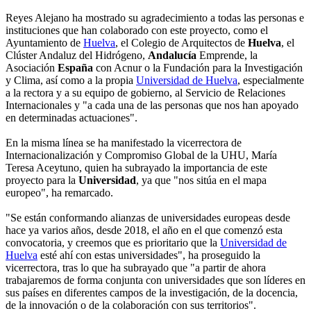
Reyes Alejano ha mostrado su agradecimiento a todas las personas e
instituciones que han colaborado con este proyecto, como el
Ayuntamiento de
Huelva
, el Colegio de Arquitectos de
Huelva
, el
Clúster Andaluz del Hidrógeno,
Andalucía
Emprende, la
Asociación
España
con Acnur o la Fundación para la Investigación
y Clima, así como a la propia
Universidad de Huelva
, especialmente
a la rectora y a su equipo de gobierno, al Servicio de Relaciones
Internacionales y "a cada una de las personas que nos han apoyado
en determinadas actuaciones".
En la misma línea se ha manifestado la vicerrectora de
Internacionalización y Compromiso Global de la UHU, María
Teresa Aceytuno, quien ha subrayado la importancia de este
proyecto para la
Universidad
, ya que "nos sitúa en el mapa
europeo", ha remarcado.
"Se están conformando alianzas de universidades europeas desde
hace ya varios años, desde 2018, el año en el que comenzó esta
convocatoria, y creemos que es prioritario que la
Universidad de
Huelva
esté ahí con estas universidades", ha proseguido la
vicerrectora, tras lo que ha subrayado que "a partir de ahora
trabajaremos de forma conjunta con universidades que son líderes en
sus países en diferentes campos de la investigación, de la docencia,
de la innovación o de la colaboración con sus territorios".