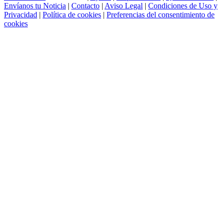
Envíanos tu Noticia
|
Contacto
|
Aviso Legal
|
Condiciones de Uso y
Privacidad
|
Política de cookies
|
Preferencias del consentimiento de
cookies