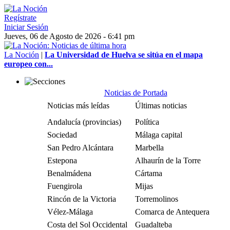
Regístrate
Iniciar Sesión
Jueves, 06 de Agosto de 2026 - 6:41 pm
La Noción
|
La Universidad de Huelva se sitúa en el mapa
europeo con...
Noticias de Portada
Noticias más leídas
Últimas noticias
Andalucía (provincias)
Política
Sociedad
Málaga capital
San Pedro Alcántara
Marbella
Estepona
Alhaurín de la Torre
Benalmádena
Cártama
Fuengirola
Mijas
Rincón de la Victoria
Torremolinos
Vélez-Málaga
Comarca de Antequera
Costa del Sol Occidental
Guadalteba