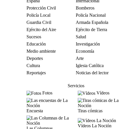
España
Internacional
Protección Civil
Bomberos
Policía Local
Policía Nacional
Guardia Civil
Armada Española
Ejército del Aire
Ejército de Tierra
Sucesos
Salud
Educación
Investigación
Medio ambiente
Economía
Deportes
Arte
Cultura
Iglesia Católica
Reportajes
Noticias del lector
Servicios
Fotos
Vídeos
Encuesta
Tiras cómicas
Vídeos La Noción
Las Columnas