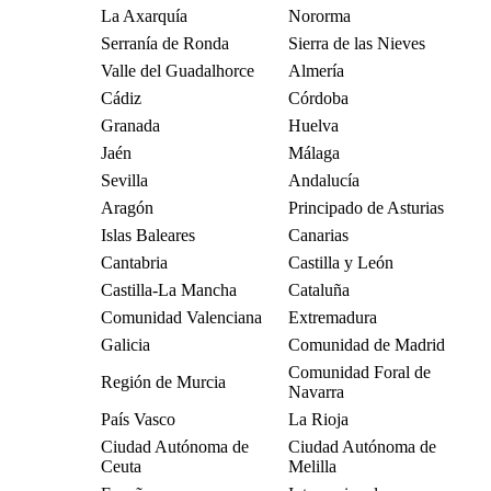
La Axarquía
Nororma
Serranía de Ronda
Sierra de las Nieves
Valle del Guadalhorce
Almería
Cádiz
Córdoba
Granada
Huelva
Jaén
Málaga
Sevilla
Andalucía
Aragón
Principado de Asturias
Islas Baleares
Canarias
Cantabria
Castilla y León
Castilla-La Mancha
Cataluña
Comunidad Valenciana
Extremadura
Galicia
Comunidad de Madrid
Comunidad Foral de
Región de Murcia
Navarra
País Vasco
La Rioja
Ciudad Autónoma de
Ciudad Autónoma de
Ceuta
Melilla