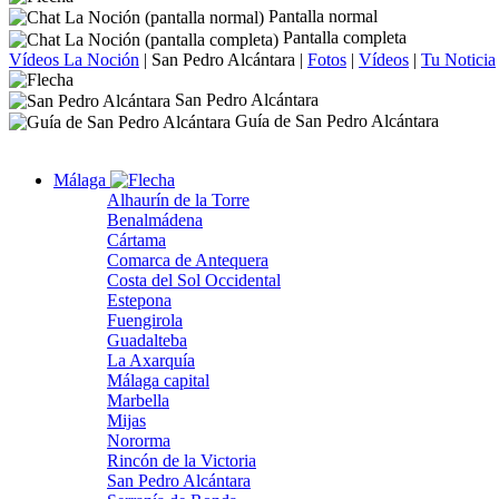
Pantalla normal
Pantalla completa
Vídeos La Noción
|
San Pedro Alcántara
|
Fotos
|
Vídeos
|
Tu Noticia
San Pedro Alcántara
Guía de San Pedro Alcántara
Málaga
Alhaurín de la Torre
Benalmádena
Cártama
Comarca de Antequera
Costa del Sol Occidental
Estepona
Fuengirola
Guadalteba
La Axarquía
Málaga capital
Marbella
Mijas
Nororma
Rincón de la Victoria
San Pedro Alcántara