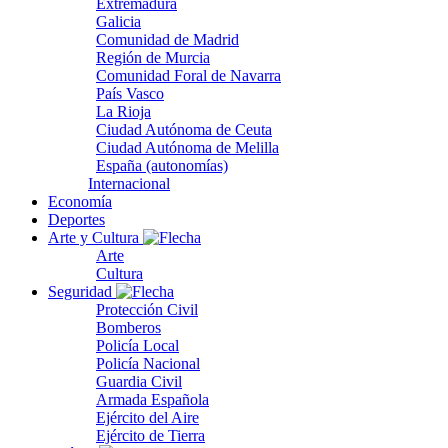
Extremadura
Galicia
Comunidad de Madrid
Región de Murcia
Comunidad Foral de Navarra
País Vasco
La Rioja
Ciudad Autónoma de Ceuta
Ciudad Autónoma de Melilla
España (autonomías)
Internacional
Economía
Deportes
Arte y Cultura
Arte
Cultura
Seguridad
Protección Civil
Bomberos
Policía Local
Policía Nacional
Guardia Civil
Armada Española
Ejército del Aire
Ejército de Tierra