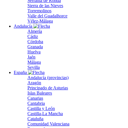
Serranía de Ronda
Sierra de las Nieves
Torremolinos
Valle del Guadalhorce
Vélez-Málaga
Andalucía
Almería
Cádiz
Córdoba
Granada
Huelva
Jaén
Málaga
Sevilla
España
Andalucía (provincias)
Aragón
Principado de Asturias
Islas Baleares
Canarias
Cantabria
Castilla y León
Castilla-La Mancha
Cataluña
Comunidad Valenciana