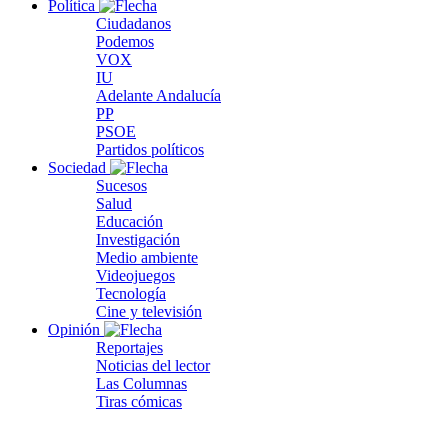
Política
Ciudadanos
Podemos
VOX
IU
Adelante Andalucía
PP
PSOE
Partidos políticos
Sociedad
Sucesos
Salud
Educación
Investigación
Medio ambiente
Videojuegos
Tecnología
Cine y televisión
Opinión
Reportajes
Noticias del lector
Las Columnas
Tiras cómicas