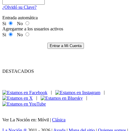
¿Olvidó su Clave?
Entrada automática
Si
No
Agregarme a los usuarios activos
Si
No
Entrar a Mi Cuenta
DESTACADOS
|
|
|
|
Ver La Noción en: Móvil |
Clásica
La Noción ®
2011 - 2026 |
Ayuda
|
Mapa del sitio
|
Quienes somos
|