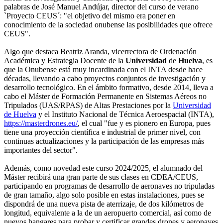
palabras de José Manuel Andújar, director del curso de verano
`Proyecto CEUS´: "el objetivo del mismo era poner en
conocimiento de la sociedad onubense las posibilidades que ofrece
CEUS".
Algo que destaca Beatriz Aranda, vicerrectora de Ordenación
Académica y Estrategia Docente de la
Universidad
de
Huelva
, es
que la Onubense está muy incardinada con el INTA desde hace
décadas, llevando a cabo proyectos conjuntos de investigación y
desarrollo tecnológico. En el ámbito formativo, desde 2014, lleva a
cabo el Máster de Formación Permanente en Sistemas Aéreos no
Tripulados (UAS/RPAS) de Altas Prestaciones por la
Universidad
de Huelva
y el Instituto Nacional de Técnica Aeroespacial (INTA),
https://masterdrones.eu/
, el cual "fue y es pionero en Europa, pues
tiene una proyección científica e industrial de primer nivel, con
continuas actualizaciones y la participación de las empresas más
importantes del sector".
Además, como novedad este curso 2024/2025, el alumnado del
Máster recibirá una gran parte de sus clases en CDEA/CEUS,
participando en programas de desarrollo de aeronaves no tripuladas
de gran tamaño, algo solo posible en estas instalaciones, pues se
dispondrá de una nueva pista de aterrizaje, de dos kilómetros de
longitud, equivalente a la de un aeropuerto comercial, así como de
nuevos hangares para probar y certificar grandes drones y aeronaves