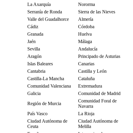
La Axarquía
Nororma
Serranía de Ronda
Sierra de las Nieves
Valle del Guadalhorce
Almería
Cádiz
Córdoba
Granada
Huelva
Jaén
Málaga
Sevilla
Andalucía
Aragón
Principado de Asturias
Islas Baleares
Canarias
Cantabria
Castilla y León
Castilla-La Mancha
Cataluña
Comunidad Valenciana
Extremadura
Galicia
Comunidad de Madrid
Comunidad Foral de
Región de Murcia
Navarra
País Vasco
La Rioja
Ciudad Autónoma de
Ciudad Autónoma de
Ceuta
Melilla