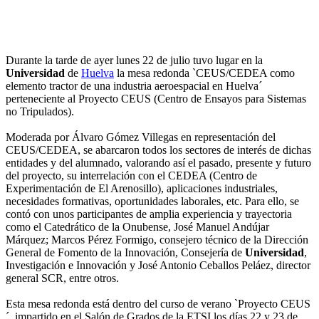
Durante la tarde de ayer lunes 22 de julio tuvo lugar en la
Universidad
de
Huelva
la mesa redonda `CEUS/CEDEA como
elemento tractor de una industria aeroespacial en Huelva´
perteneciente al Proyecto CEUS (Centro de Ensayos para Sistemas
no Tripulados).
Moderada por Álvaro Gómez Villegas en representación del
CEUS/CEDEA, se abarcaron todos los sectores de interés de dichas
entidades y del alumnado, valorando así el pasado, presente y futuro
del proyecto, su interrelación con el CEDEA (Centro de
Experimentación de El Arenosillo), aplicaciones industriales,
necesidades formativas, oportunidades laborales, etc. Para ello, se
contó con unos participantes de amplia experiencia y trayectoria
como el Catedrático de la Onubense, José Manuel Andújar
Márquez; Marcos Pérez Formigo, consejero técnico de la Dirección
General de Fomento de la Innovación, Consejería de
Universidad
,
Investigación e Innovación y José Antonio Ceballos Peláez, director
general SCR, entre otros.
Esta mesa redonda está dentro del curso de verano `Proyecto CEUS
´, impartido en el Salón de Grados de la ETSI los días 22 y 23 de