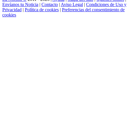
Envíanos tu Noticia
|
Contacto
|
Aviso Legal
|
Condiciones de Uso y
Privacidad
|
Política de cookies
|
Preferencias del consentimiento de
cookies