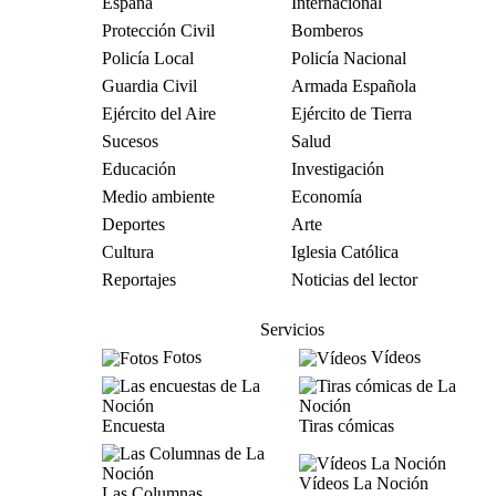
España
Internacional
Protección Civil
Bomberos
Policía Local
Policía Nacional
Guardia Civil
Armada Española
Ejército del Aire
Ejército de Tierra
Sucesos
Salud
Educación
Investigación
Medio ambiente
Economía
Deportes
Arte
Cultura
Iglesia Católica
Reportajes
Noticias del lector
Servicios
Fotos
Vídeos
Encuesta
Tiras cómicas
Vídeos La Noción
Las Columnas