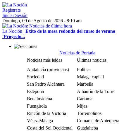
Regístrate
Iniciar Sesión
Domingo, 09 de Agosto de 2026 - 8:10 am
La Noción
|
Éxito de la mesa redonda del curso de verano
`Proyecto...
Noticias de Portada
Noticias más leídas
Últimas noticias
Andalucía (provincias)
Política
Sociedad
Málaga capital
San Pedro Alcántara
Marbella
Estepona
Alhaurín de la Torre
Benalmádena
Cártama
Fuengirola
Mijas
Rincón de la Victoria
Torremolinos
Vélez-Málaga
Comarca de Antequera
Costa del Sol Occidental
Guadalteba