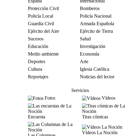
España
Internacional
Protección Civil
Bomberos
Policía Local
Policía Nacional
Guardia Civil
Armada Española
Ejército del Aire
Ejército de Tierra
Sucesos
Salud
Educación
Investigación
Medio ambiente
Economía
Deportes
Arte
Cultura
Iglesia Católica
Reportajes
Noticias del lector
Servicios
Fotos
Vídeos
Encuesta
Tiras cómicas
Vídeos La Noción
Las Columnas