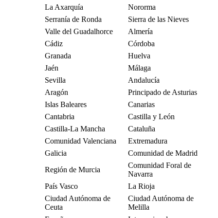
La Axarquía
Nororma
Serranía de Ronda
Sierra de las Nieves
Valle del Guadalhorce
Almería
Cádiz
Córdoba
Granada
Huelva
Jaén
Málaga
Sevilla
Andalucía
Aragón
Principado de Asturias
Islas Baleares
Canarias
Cantabria
Castilla y León
Castilla-La Mancha
Cataluña
Comunidad Valenciana
Extremadura
Galicia
Comunidad de Madrid
Comunidad Foral de
Región de Murcia
Navarra
País Vasco
La Rioja
Ciudad Autónoma de
Ciudad Autónoma de
Ceuta
Melilla