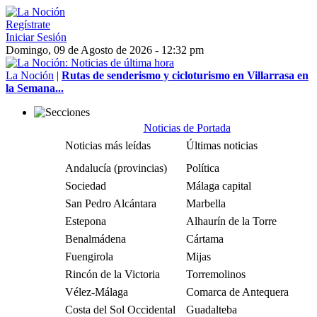
Regístrate
Iniciar Sesión
Domingo, 09 de Agosto de 2026 - 12:32 pm
La Noción
|
Rutas de senderismo y cicloturismo en Villarrasa en
la Semana...
Noticias de Portada
Noticias más leídas
Últimas noticias
Andalucía (provincias)
Política
Sociedad
Málaga capital
San Pedro Alcántara
Marbella
Estepona
Alhaurín de la Torre
Benalmádena
Cártama
Fuengirola
Mijas
Rincón de la Victoria
Torremolinos
Vélez-Málaga
Comarca de Antequera
Costa del Sol Occidental
Guadalteba