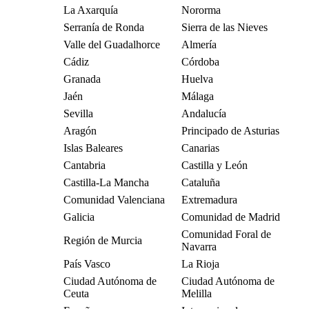
La Axarquía
Nororma
Serranía de Ronda
Sierra de las Nieves
Valle del Guadalhorce
Almería
Cádiz
Córdoba
Granada
Huelva
Jaén
Málaga
Sevilla
Andalucía
Aragón
Principado de Asturias
Islas Baleares
Canarias
Cantabria
Castilla y León
Castilla-La Mancha
Cataluña
Comunidad Valenciana
Extremadura
Galicia
Comunidad de Madrid
Comunidad Foral de
Región de Murcia
Navarra
País Vasco
La Rioja
Ciudad Autónoma de
Ciudad Autónoma de
Ceuta
Melilla