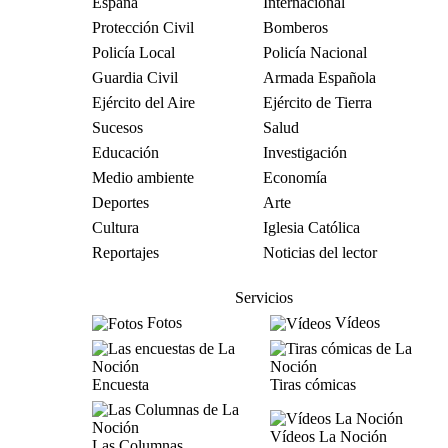
España
Internacional
Protección Civil
Bomberos
Policía Local
Policía Nacional
Guardia Civil
Armada Española
Ejército del Aire
Ejército de Tierra
Sucesos
Salud
Educación
Investigación
Medio ambiente
Economía
Deportes
Arte
Cultura
Iglesia Católica
Reportajes
Noticias del lector
Servicios
Fotos
Vídeos
Encuesta
Tiras cómicas
Vídeos La Noción
Las Columnas