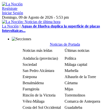
Regístrate
Iniciar Sesión
Domingo, 09 de Agosto de 2026 - 5:53 pm
La Noción
|
Aguas de Huelva duplica la superficie de placas
fotovoltaicas...
Noticias de Portada
Noticias más leídas
Últimas noticias
Andalucía (provincias)
Política
Sociedad
Málaga capital
San Pedro Alcántara
Marbella
Estepona
Alhaurín de la Torre
Benalmádena
Cártama
Fuengirola
Mijas
Rincón de la Victoria
Torremolinos
Vélez-Málaga
Comarca de Antequera
Costa del Sol Occidental
Guadalteba