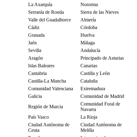
La Axarquía
Nororma
Serranía de Ronda
Sierra de las Nieves
Valle del Guadalhorce
Almería
Cádiz
Córdoba
Granada
Huelva
Jaén
Málaga
Sevilla
Andalucía
Aragón
Principado de Asturias
Islas Baleares
Canarias
Cantabria
Castilla y León
Castilla-La Mancha
Cataluña
Comunidad Valenciana
Extremadura
Galicia
Comunidad de Madrid
Comunidad Foral de
Región de Murcia
Navarra
País Vasco
La Rioja
Ciudad Autónoma de
Ciudad Autónoma de
Ceuta
Melilla