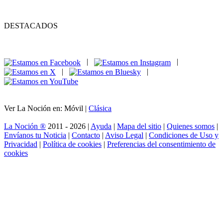
DESTACADOS
|
|
|
|
Ver La Noción en: Móvil |
Clásica
La Noción ®
2011 - 2026 |
Ayuda
|
Mapa del sitio
|
Quienes somos
|
Envíanos tu Noticia
|
Contacto
|
Aviso Legal
|
Condiciones de Uso y
Privacidad
|
Política de cookies
|
Preferencias del consentimiento de
cookies