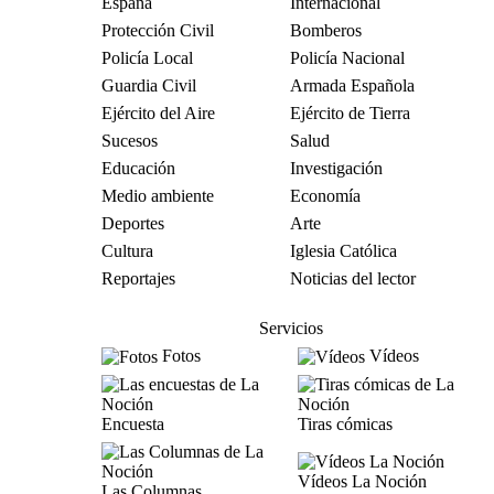
España
Internacional
Protección Civil
Bomberos
Policía Local
Policía Nacional
Guardia Civil
Armada Española
Ejército del Aire
Ejército de Tierra
Sucesos
Salud
Educación
Investigación
Medio ambiente
Economía
Deportes
Arte
Cultura
Iglesia Católica
Reportajes
Noticias del lector
Servicios
Fotos
Vídeos
Encuesta
Tiras cómicas
Vídeos La Noción
Las Columnas