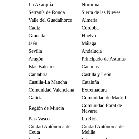
La Axarquía
Nororma
Serranía de Ronda
Sierra de las Nieves
Valle del Guadalhorce
Almería
Cádiz
Córdoba
Granada
Huelva
Jaén
Málaga
Sevilla
Andalucía
Aragón
Principado de Asturias
Islas Baleares
Canarias
Cantabria
Castilla y León
Castilla-La Mancha
Cataluña
Comunidad Valenciana
Extremadura
Galicia
Comunidad de Madrid
Comunidad Foral de
Región de Murcia
Navarra
País Vasco
La Rioja
Ciudad Autónoma de
Ciudad Autónoma de
Ceuta
Melilla