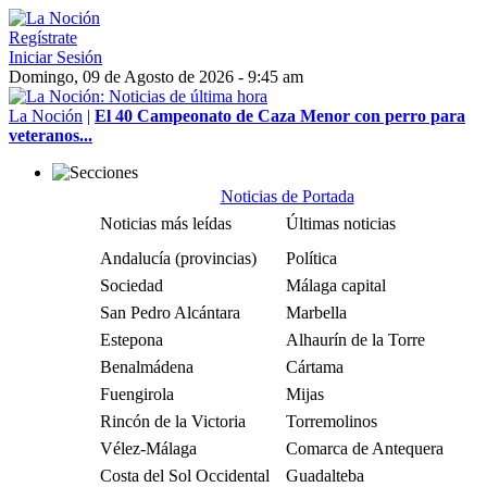
Regístrate
Iniciar Sesión
Domingo, 09 de Agosto de 2026 - 9:45 am
La Noción
|
El 40 Campeonato de Caza Menor con perro para
veteranos...
Noticias de Portada
Noticias más leídas
Últimas noticias
Andalucía (provincias)
Política
Sociedad
Málaga capital
San Pedro Alcántara
Marbella
Estepona
Alhaurín de la Torre
Benalmádena
Cártama
Fuengirola
Mijas
Rincón de la Victoria
Torremolinos
Vélez-Málaga
Comarca de Antequera
Costa del Sol Occidental
Guadalteba