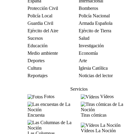
España
Internacional
Protección Civil
Bomberos
Policía Local
Policía Nacional
Guardia Civil
Armada Española
Ejército del Aire
Ejército de Tierra
Sucesos
Salud
Educación
Investigación
Medio ambiente
Economía
Deportes
Arte
Cultura
Iglesia Católica
Reportajes
Noticias del lector
Servicios
Fotos
Vídeos
Encuesta
Tiras cómicas
Vídeos La Noción
Las Columnas