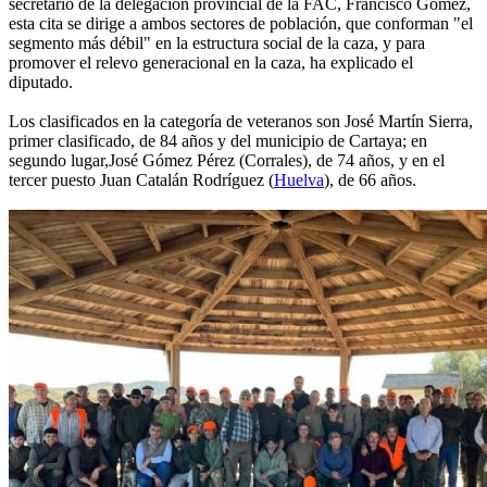
secretario de la delegación provincial de la FAC, Francisco Gómez,
esta cita se dirige a ambos sectores de población, que conforman "el
segmento más débil" en la estructura social de la caza, y para
promover el relevo generacional en la caza, ha explicado el
diputado.
Los clasificados en la categoría de veteranos son José Martín Sierra,
primer clasificado, de 84 años y del municipio de Cartaya; en
segundo lugar,José Gómez Pérez (Corrales), de 74 años, y en el
tercer puesto Juan Catalán Rodríguez (
Huelva
), de 66 años.