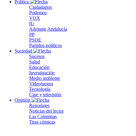
Política
Ciudadanos
Podemos
VOX
IU
Adelante Andalucía
PP
PSOE
Partidos políticos
Sociedad
Sucesos
Salud
Educación
Investigación
Medio ambiente
Videojuegos
Tecnología
Cine y televisión
Opinión
Reportajes
Noticias del lector
Las Columnas
Tiras cómicas