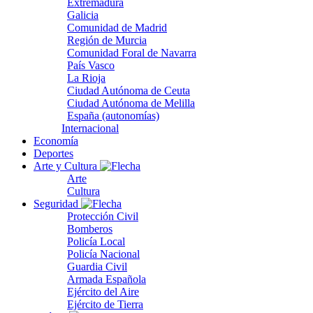
Extremadura
Galicia
Comunidad de Madrid
Región de Murcia
Comunidad Foral de Navarra
País Vasco
La Rioja
Ciudad Autónoma de Ceuta
Ciudad Autónoma de Melilla
España (autonomías)
Internacional
Economía
Deportes
Arte y Cultura
Arte
Cultura
Seguridad
Protección Civil
Bomberos
Policía Local
Policía Nacional
Guardia Civil
Armada Española
Ejército del Aire
Ejército de Tierra