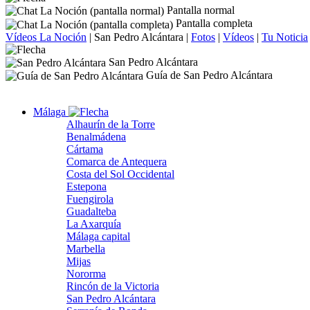
Pantalla normal
Pantalla completa
Vídeos La Noción
|
San Pedro Alcántara
|
Fotos
|
Vídeos
|
Tu Noticia
San Pedro Alcántara
Guía de San Pedro Alcántara
Málaga
Alhaurín de la Torre
Benalmádena
Cártama
Comarca de Antequera
Costa del Sol Occidental
Estepona
Fuengirola
Guadalteba
La Axarquía
Málaga capital
Marbella
Mijas
Nororma
Rincón de la Victoria
San Pedro Alcántara