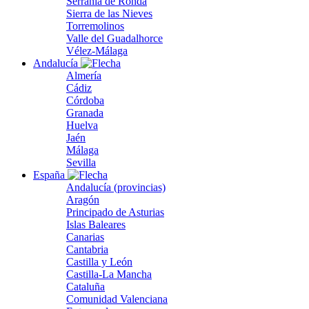
Serranía de Ronda
Sierra de las Nieves
Torremolinos
Valle del Guadalhorce
Vélez-Málaga
Andalucía
Almería
Cádiz
Córdoba
Granada
Huelva
Jaén
Málaga
Sevilla
España
Andalucía (provincias)
Aragón
Principado de Asturias
Islas Baleares
Canarias
Cantabria
Castilla y León
Castilla-La Mancha
Cataluña
Comunidad Valenciana