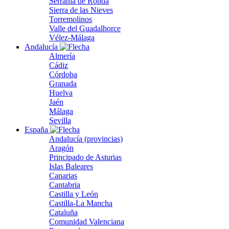
Serranía de Ronda
Sierra de las Nieves
Torremolinos
Valle del Guadalhorce
Vélez-Málaga
Andalucía
Almería
Cádiz
Córdoba
Granada
Huelva
Jaén
Málaga
Sevilla
España
Andalucía (provincias)
Aragón
Principado de Asturias
Islas Baleares
Canarias
Cantabria
Castilla y León
Castilla-La Mancha
Cataluña
Comunidad Valenciana