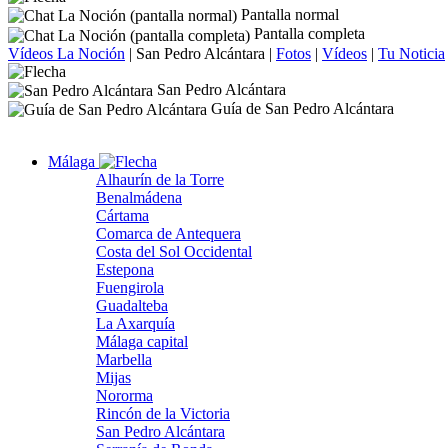
Pantalla normal
Pantalla completa
Vídeos La Noción
|
San Pedro Alcántara
|
Fotos
|
Vídeos
|
Tu Noticia
San Pedro Alcántara
Guía de San Pedro Alcántara
Málaga
Alhaurín de la Torre
Benalmádena
Cártama
Comarca de Antequera
Costa del Sol Occidental
Estepona
Fuengirola
Guadalteba
La Axarquía
Málaga capital
Marbella
Mijas
Nororma
Rincón de la Victoria
San Pedro Alcántara