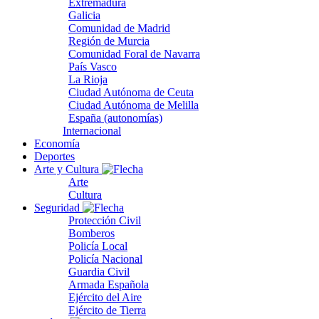
Extremadura
Galicia
Comunidad de Madrid
Región de Murcia
Comunidad Foral de Navarra
País Vasco
La Rioja
Ciudad Autónoma de Ceuta
Ciudad Autónoma de Melilla
España (autonomías)
Internacional
Economía
Deportes
Arte y Cultura
Arte
Cultura
Seguridad
Protección Civil
Bomberos
Policía Local
Policía Nacional
Guardia Civil
Armada Española
Ejército del Aire
Ejército de Tierra