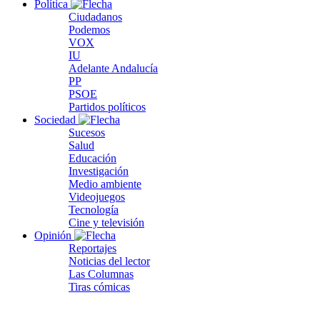
Política
Ciudadanos
Podemos
VOX
IU
Adelante Andalucía
PP
PSOE
Partidos políticos
Sociedad
Sucesos
Salud
Educación
Investigación
Medio ambiente
Videojuegos
Tecnología
Cine y televisión
Opinión
Reportajes
Noticias del lector
Las Columnas
Tiras cómicas